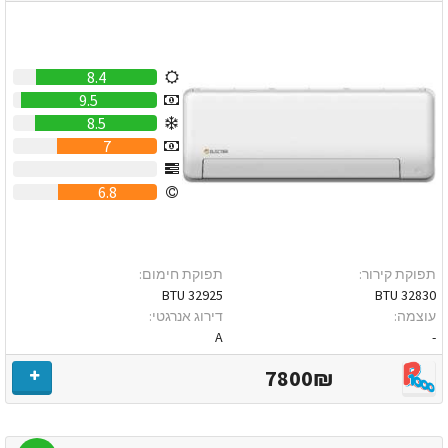
8.4
9.5
8.5
7
0
6.8
תפוקת קירור:
תפוקת חימום:
32925 BTU
32830 BTU
עוצמה:
דירוג אנרגטי:
A
-
7800₪