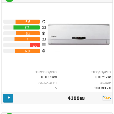
6.6
7.2
6.5
7
2.6
6.8
תפוקת קירור:
תפוקת חימום:
24300 BTU
23780 BTU
עוצמה:
דירוג אנרגטי:
2.6 כוח סוס
A
4199₪