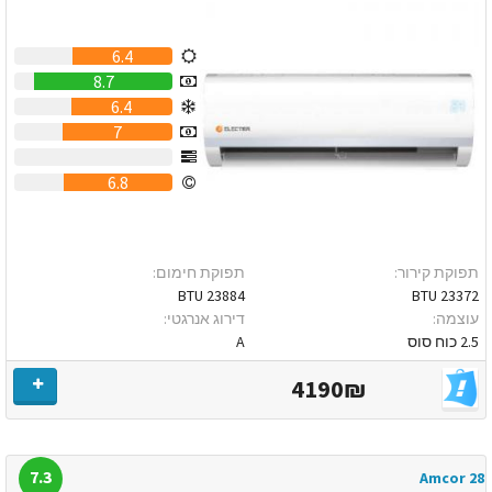
6.4
8.7
6.4
7
0
6.8
תפוקת קירור:
תפוקת חימום:
23884 BTU
23372 BTU
עוצמה:
דירוג אנרגטי:
2.5 כוח סוס
A
4190₪
7.3
Amcor 28