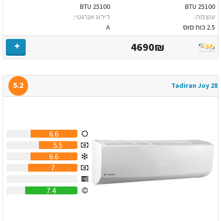
25100 BTU
25100 BTU
עוצמה:
דירוג אנרגטי:
2.5 כוח סוס
A
4690₪
5.2
Tadiran Joy 28
6.6
5.5
6.6
7
0
7.4