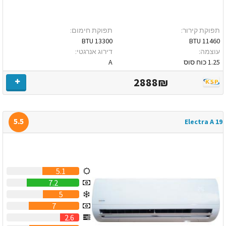
תפוקת קירור:
תפוקת חימום:
13300 BTU
11460 BTU
עוצמה:
דירוג אנרגטי:
1.25 כוח סוס
A
2888₪
5.5
Electra A 19
5.1
7.2
5
7
2.6