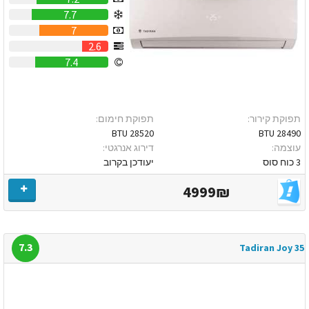
7.7
7
2.6
7.4
תפוקת קירור:
תפוקת חימום:
28520 BTU
28490 BTU
עוצמה:
דירוג אנרגטי:
3 כוח סוס
יעודכן בקרוב
4999₪
7.3
Tadiran Joy 35