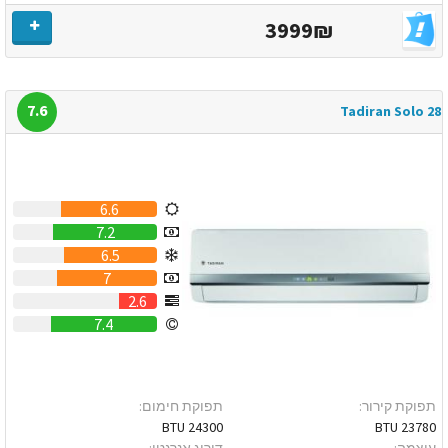
3999₪
7.6
Tadiran Solo 28
6.6
7.2
6.5
7
2.6
7.4
תפוקת קירור:
תפוקת חימום:
24300 BTU
23780 BTU
עוצמה:
דירוג אנרגטי: