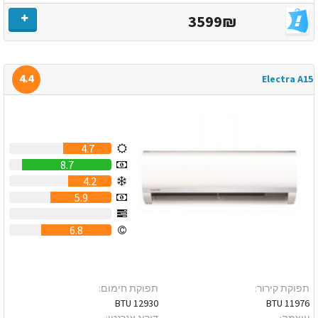
3599₪
4.4
Electra A15
4.7
8.7
4.2
5.9
0
6.8
תפוקת קירור:
תפוקת חימום:
12930 BTU
11976 BTU
עוצמה:
דירוג אנרגטי: