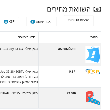
השוואת מחירים
הצעות הטובות
וואלה!שופס
KSP
2
5
חנות
תיאור מוצר
וואלה!שופס
מזגן עילי דגם Joy 35 מבית Tadiran
KSP
מקירור לחימום בהתאם לת
כיבוי המזגן למניעת היווצרו
P1000
מזגן תדיראן TADIRAN JOY 35