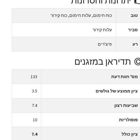
יתרונות וחסרונות
טוב
כוח חימום, עלות חימום, כוח קירור
סביר
עלות קירור
רע
פיצ'רים
תדיראן במזגנים
מס' חוות דעת
133
ציון ממוצע של גולשים
3.5
שביעות רצון
7.4
פופולריות
10
ציון כולל
7.4