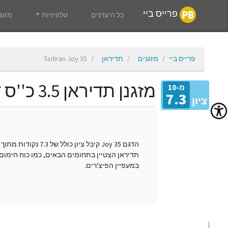
פרייס ביי
כל היצרנים
טלוויזיות
מזגנ
פרייס ביי
מזגנים
תדיראן
Tadiran Joy 35
מזגנן תדיראן 3.5 כ''ס דגם Joy 35
מ-10
7.3
ציון
הדגם Joy 35 קיבל צ
תדיראן הצטיין בתחומים הבאים, כמו כוח חימום, 
במעפיין הפיצ'רים.