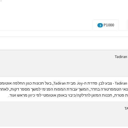
P1000
2
מזגן עילי Tadiran Joy 35 28490BTU - צבע לבן. סדרת ה-Joy מבית Tadiran, בעל תכונות כגון החלפה 
נאי הטמפרטורה בחדר, המשך עבודת המפוח הפנימי למשך מספר דקות, לאחר
ת פטרת, תכנות המזגן להדלקה/כיבוי באופן אוטומטי לפי כיוון מראש ועוד.