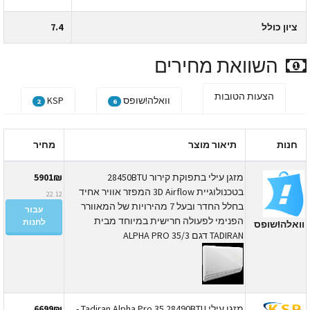
ציון כולל
7.4
השוואת מחירים
הצעות הטובות
וואלה!שופס
KSP
2
6
חנות
תיאור מוצר
מחיר
מזגן עילי בתפוקת קירור 28450BTU
5901₪
בטכנולוגיית 3D Airflow המפזר אוויר אחיד
22.12
בחלל החדר ובעל 7 מהירויות של המאוורר
עבור
הפנימי לפעולה חרישית במיוחד מבית
לחנות
ואלה!שופס
TADIRAN דגם ALPHA PRO 35/3
מזגן עילי Tadiran Alpha Pro 35 28490BTU -
6699₪