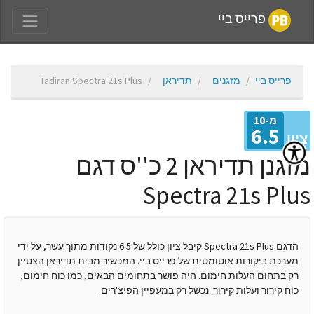
פרייס ביי
פרייס ביי
מזגנים
תדיראן
Tadiran Spectra 21s Plus
מ-10
6.5
יון
מזגנן תדיראן 2 כ''ס דגם
Spectra 21s Plu
הדגם Spectra 21s Plus קיבל ציון כולל של 6.5 נקודות מתוך עשר, על ידי
מערכת ביקורות אוטומטית של פרייס ביי. המכשיר מבית תדיראן הצטיין
רק בתחום העלות חימום. היה פושר בתחומים הבאים, כמו כוח חימום,
כוח קירור ועלות קירור. נכשל רק במעפיין הפיצ'רים.