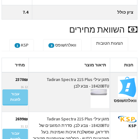
ציון כולל
7.4
השוואת מחירים
הצעות הטובות
וואלה!שופס
KSP
1
3
חנות
תיאור מוצר
מחיר
מזגן עילי Tadiran Spectra 21S Plus
2370₪
18420BTU - צבע לבן
16.12
עבור
לחנות
ואלה!שופס
מזגן עילי Tadiran Spectra 21S Plus
2699₪
18420BTU - צבע לבן. סדרת המזגנים של
KS
31.12
תדיראן, שמשלבת איכות ואמינות. בעל
עבור
פונקציית AUTO - החלפה אוטומטית מקירור
לחנות