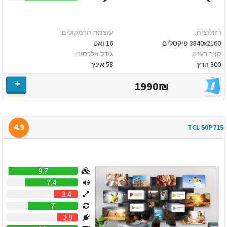
רזולוציה:
עוצמת הרמקולים:
3840x2160 פיקסלים
16 ואט
קצב רענון:
גודל אלכסוני:
300 הרץ
58 אינץ'
1990₪
4.9
TCL 50P715
9.7
7.4
3.4
7
2.9