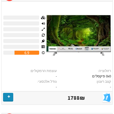
0
0
0
0
0
0
6.9
רזולוציה:
עוצמת הרמקולים:
0x0 פיקסלים
-
קצב רענון:
גודל אלכסוני:
-
-
1788₪