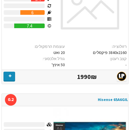
0
6
0
7.4
רזולוציה:
עוצמת הרמקולים:
3840x2160 פיקסלים
20 ואט
קצב רענון:
גודל אלכסוני:
-
50 אינץ'
1990₪
0.2
Hisense 65A6GIL
0