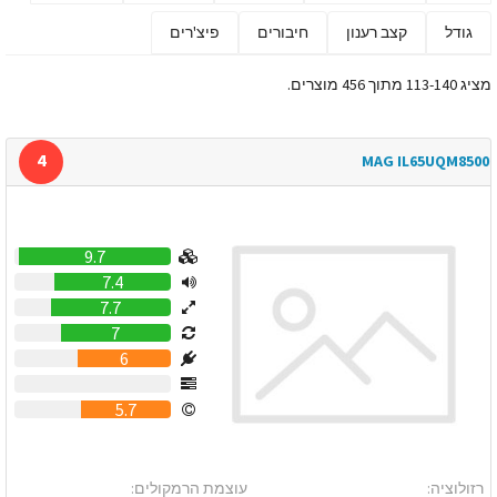
גודל
קצב רענון
חיבורים
פיצ'רים
מציג 113-140 מתוך 456 מוצרים.
4
MAG IL65UQM8500
9.7
7.4
7.7
7
6
0
5.7
רזולוציה:
עוצמת הרמקולים: