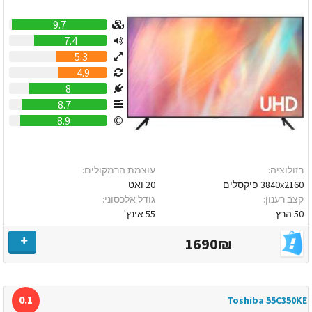
9.7
7.4
5.3
4.9
8
8.7
8.9
רזולוציה:
עוצמת הרמקולים:
3840x2160 פיקסלים
20 ואט
קצב רענון:
גודל אלכסוני:
50 הרץ
55 אינץ'
1690₪
0.1
Toshiba 55C350KE