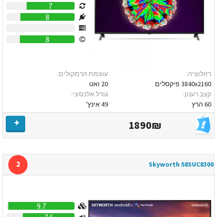
7
8
0
8
רזולוציה:
עוצמת הרמקולים:
3840x2160 פיקסלים
20 ואט
קצב רענון:
גודל אלכסוני:
60 הרץ
49 אינץ'
1890₪
2
Skyworth 58SUC8300
9.7
7.6