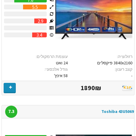
5.5
0
2.9
0
3.4
רזולוציה:
עוצמת הרמקולים:
3840x2160 פיקסלים
24 ואט
קצב רענון:
גודל אלכסוני:
-
58 אינץ'
1890₪
7.3
Toshiba 43U5069