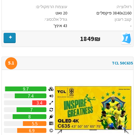
רזולוציה:
עוצמת הרמקולים:
3840x2160 פיקסלים
20 ואט
קצב רענון:
גודל אלכסוני:
-
43 אינץ'
1849₪
5.1
TCL 50C635
9.7
7.4
3.4
7
8
5.5
6.9