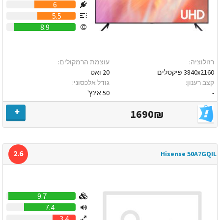
6
5.5
8.9
רזולוציה:
עוצמת הרמקולים:
3840x2160 פיקסלים
20 ואט
קצב רענון:
גודל אלכסוני:
-
50 אינץ'
1690₪
2.6
Hisense 50A7GQIL
9.7
7.4
3.4