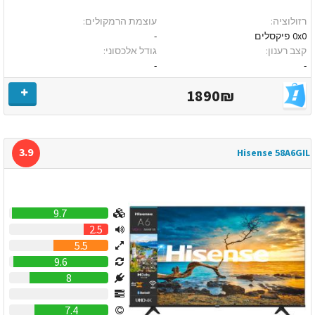
רזולוציה:
עוצמת הרמקולים:
0x0 פיקסלים
-
קצב רענון:
גודל אלכסוני:
-
-
1890₪
3.9
Hisense 58A6GIL
9.7
2.5
5.5
9.6
8
0
7.4