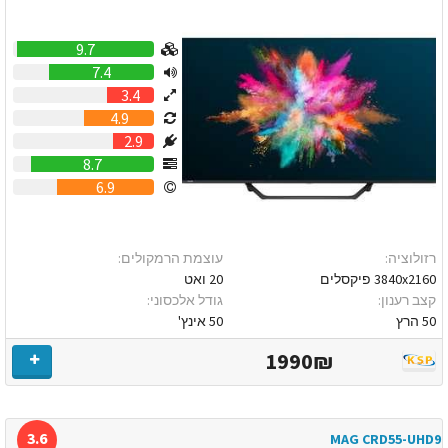
9.7
7.4
3.4
4.9
2.9
8.7
6.9
רזולוציה:
עוצמת הרמקולים:
3840x2160 פיקסלים
20 ואט
קצב רענון:
גודל אלכסוני:
50 הרץ
50 אינץ'
1990₪
3.6
MAG CRD55-UHD9