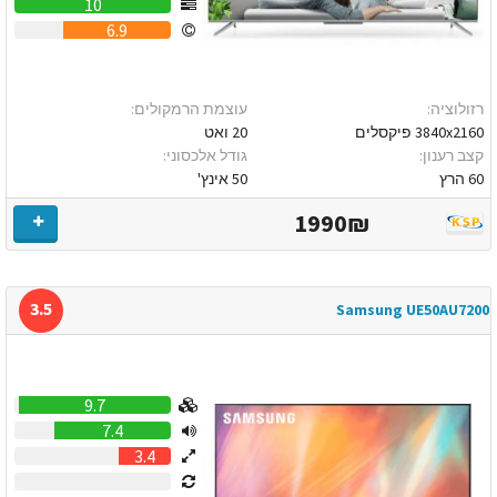
10
6.9
רזולוציה:
עוצמת הרמקולים:
3840x2160 פיקסלים
20 ואט
קצב רענון:
גודל אלכסוני:
60 הרץ
50 אינץ'
1990₪
3.5
Samsung UE50AU7200
9.7
7.4
3.4
0