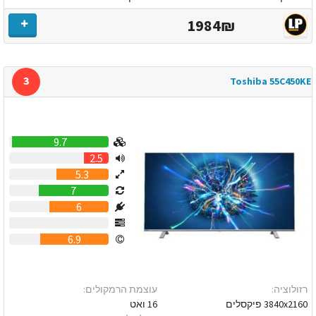
1984₪
3
Toshiba 55C450KE
9.7
2.5
5.3
7
6
0
6.9
רזולוציה:
עוצמת הרמקולים:
3840x2160 פיקסלים
16 ואט