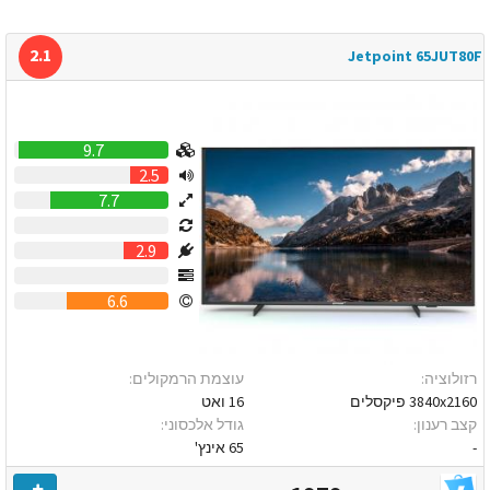
2.1
Jetpoint 65JUT80F
9.7
2.5
7.7
0
2.9
0
6.6
רזולוציה:
עוצמת הרמקולים:
3840x2160 פיקסלים
16 ואט
קצב רענון:
גודל אלכסוני:
-
65 אינץ'