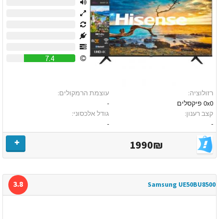
0
0
0
0
0
7.4
רזולוציה:
עוצמת הרמקולים:
0x0 פיקסלים
-
קצב רענון:
גודל אלכסוני:
-
-
1990₪
3.8
Samsung UE50BU8500