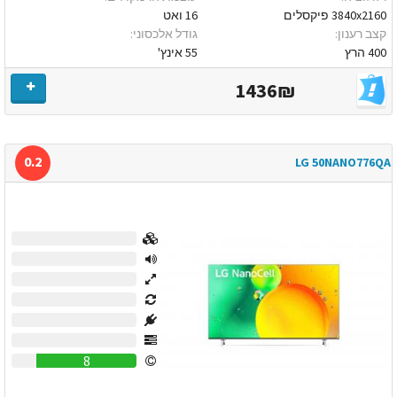
3840x2160 פיקסלים
16 ואט
קצב רענון:
גודל אלכסוני:
400 הרץ
55 אינץ'
1436₪
0.2
LG 50NANO776QA
0
0
0
0
0
0
8