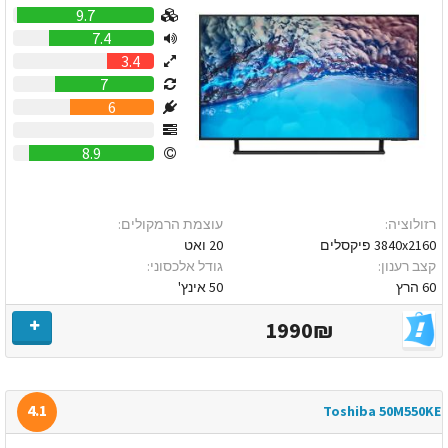
9.7
7.4
3.4
7
6
0
8.9
רזולוציה:
עוצמת הרמקולים:
3840x2160 פיקסלים
20 ואט
קצב רענון:
גודל אלכסוני:
60 הרץ
50 אינץ'
1990₪
4.1
Toshiba 50M550KE