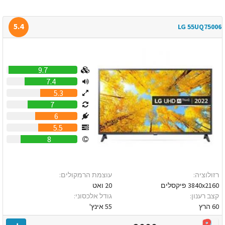
5.4
LG 55UQ75006
9.7
7.4
5.3
7
6
5.5
8
רזולוציה:
עוצמת הרמקולים:
3840x2160 פיקסלים
20 ואט
קצב רענון:
גודל אלכסוני:
60 הרץ
55 אינץ'