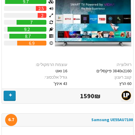
9.7
2.5
2
7
9.2
8.7
6.9
רזולוציה:
עוצמת הרמקולים:
3840x2160 פיקסלים
16 ואט
קצב רענון:
גודל אלכסוני:
60 הרץ
43 אינץ'
1590₪
6.7
Samsung UE55AU7100