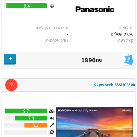
9.4
רזולוציה:
עוצמת הרמקולים:
0x0 פיקסלים
-
קצב רענון:
גודל אלכסוני:
-
-
1890₪
2
Skyworth 55SUC8300
9.7
7.4
5.3
0