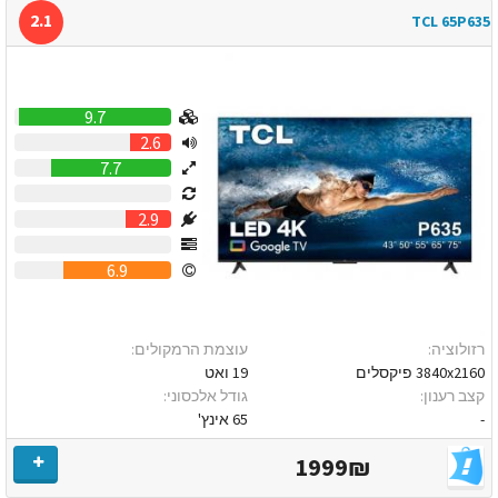
2.1
TCL 65P635
9.7
2.6
7.7
0
2.9
0
6.9
רזולוציה:
עוצמת הרמקולים:
3840x2160 פיקסלים
19 ואט
קצב רענון:
גודל אלכסוני:
-
65 אינץ'
1999₪