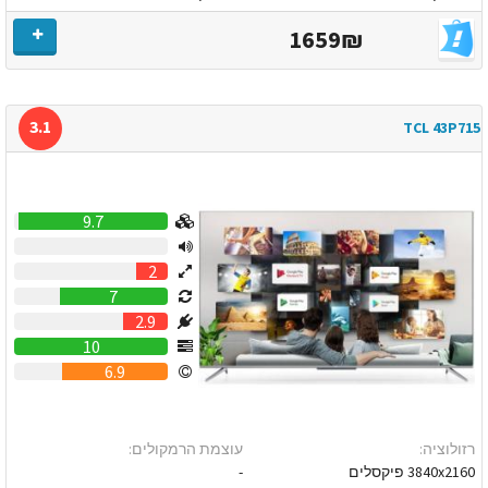
1659₪
3.1
TCL 43P715
9.7
0
2
7
2.9
10
6.9
רזולוציה:
עוצמת הרמקולים:
3840x2160 פיקסלים
-