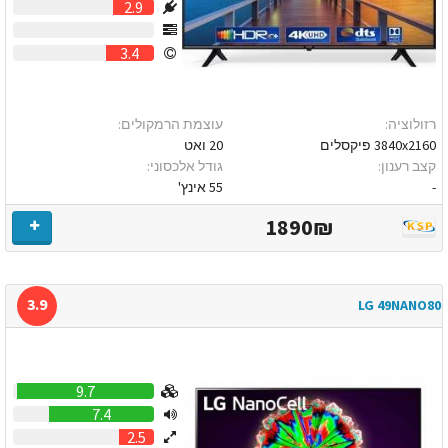
2.9
0
3.4
רזולוציה:
עוצמת הרמקולים:
3840x2160 פיקסלים
20 ואט
קצב רענון:
גודל אלכסוני:
-
55 אינץ'
1890₪
3.9
LG 49NANO80
9.7
7.4
2.5