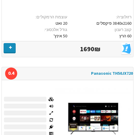
רזולוציה:
עוצמת הרמקולים:
3840x2160 פיקסלים
20 ואט
קצב רענון:
גודל אלכסוני:
60 הרץ
50 אינץ'
1690₪
0.4
Panasonic TH50JX720
0
0
0
0
0
0