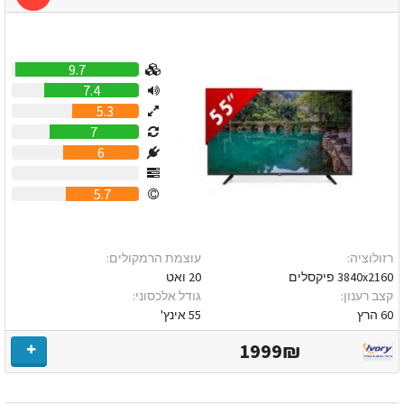
9.7
7.4
5.3
7
6
0
5.7
רזולוציה:
עוצמת הרמקולים:
3840x2160 פיקסלים
20 ואט
קצב רענון:
גודל אלכסוני:
60 הרץ
55 אינץ'
1999₪