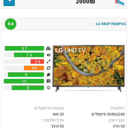
2000₪
8.8
LG 50UP7550PVG
9.7
7.4
3.4
4.9
9
10
8
רזולוציה:
עוצמת הרמקולים:
3840x2160 פיקסלים
20 ואט
קצב רענון:
גודל אלכסוני:
50 הרץ
50 אינץ'