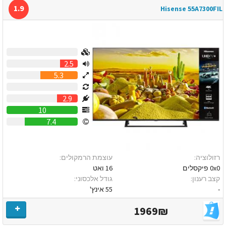
1.9
Hisense 55A7300FIL
0
2.5
5.3
0
2.9
10
7.4
רזולוציה:
עוצמת הרמקולים:
0x0 פיקסלים
16 ואט
קצב רענון:
גודל אלכסוני:
-
55 אינץ'
1969₪