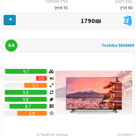
קצב רענון:
גודל אלכסוני:
60 הרץ
55 אינץ'
1790₪
8.8
Toshiba 55U5069
9.7
2.5
5.3
9.8
9.8
8.7
6.9
רזולוציה:
עוצמת הרמקולים: