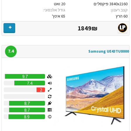
3840x2160 פיקסלים
20 ואט
קצב רענון:
גודל אלכסוני:
60 הרץ
65 אינץ'
1849₪
7.4
Samsung UE43TU8000
9.7
7.4
2
0
8.7
8.7
8.9