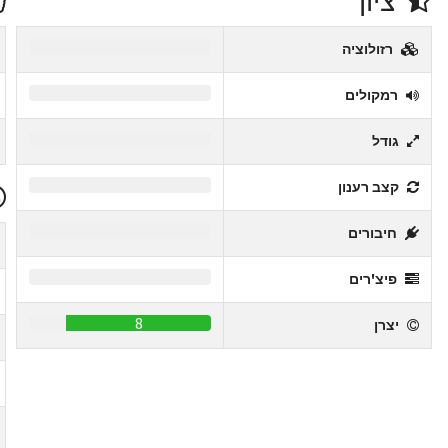
ציון
0
רזולוציה
0
רמקולים
0
גודל
0
קצב רענון
0
חיבורים
0
פיצ'רים
8
יצרן