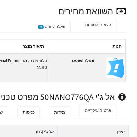
השוואת מחירים
הצעות הטובות
וואלה!שופס
2
חנות
תיאור מוצר
וואלה!שופס
ב99₪
אל ג'י 50NANO776QA מפרט טכני
פרטים עיקריים
מידות
כניסות
יצ
יצרן
אל ג'י (LG)