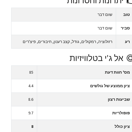
יתרונות וחסרונות
טוב
שום דבר
סביר
שום דבר
רע
רזולוציה, רמקולים, גודל, קצב רענון, חיבורים, פיצ'רים
אל ג'י בטלוויזיות
מס' חוות דעת
85
ציון ממוצע של גולשים
4.4
שביעות רצון
8.6
פופולריות
9.7
ציון כולל
8