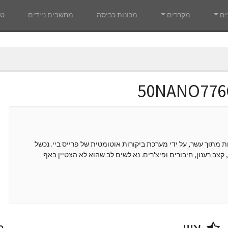
ים
מקררים
מכונות כביסה
מחשבים ניידים
טל
50NANO77 קיבל ציון כולל של 0.2 נקודות מתוך עשר, על ידי מערכת ביקורות אוטומטית של פרייס ביי. נכשל
 קצב רענון, חיבורים ופיצ'רים. נא לשים לב שהוא לא הצטיין באף