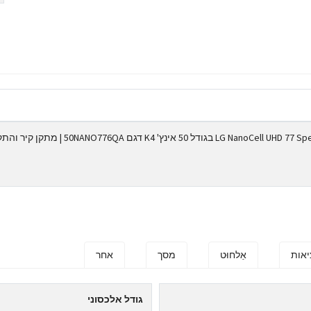
טלוויזיה חכמה LG NanoCell UHD 77 Special Edition בגודל 50 אינץ' K4 דגם 50NANO776QA 
יאות
אַלחוּט
מסך
אחר
גודל אלכסוני