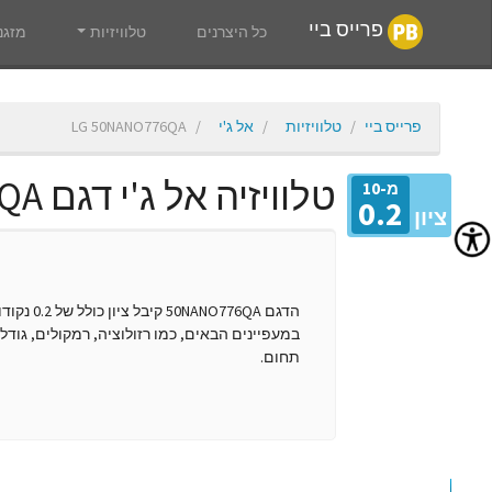
פרייס ביי
כל היצרנים
טלוויזיות
מזגנ
פרייס ביי
טלוויזיות
אל ג'י
LG 50NANO776QA
טלוויזיה אל ג'י דגם 50NANO776QA
מ-10
0.2
ציון
הדגם 6QA
במעפיינים הבאים, כמו רזולוציה, רמקולים, גודל,
תחום.