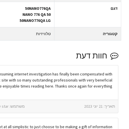
דגם
50NANO776QA
50 NANO 776 QA
50NANO776QA LG
קטגוריה
טלוויזיות
חוות דעת
onsuming internet investigation has finally been compensated with
tic site with so many outstanding professionals with very beneficial
e enjoyable times reading here. Thanks once again for everything.
תאריך: 21 יוני 2023
משתמש: golden goose sky star
t all simplistic to just choose to be making a gift of information