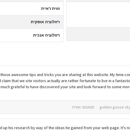
זווית ראייה
רזולוציה אופקית
רזולוציה אנכית
r those awesome tips and tricks you are sharing at this website. My time-c
claim that we site visitors actually are rather fortunate to live in a fantas
ry much grateful to have discovered your site and look forward to some mor
סטטוס: אורח
p his research by way of the ideas he gained from your web page. It's not a