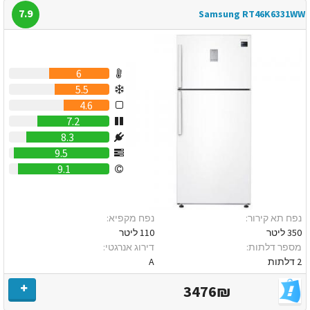
7.9
Samsung RT46K6331WW
6
5.5
4.6
7.2
8.3
9.5
9.1
נפח תא קירור:
נפח מקפיא:
350 ליטר
110 ליטר
מספר דלתות:
דירוג אנרגטי:
2 דלתות
A
3476₪