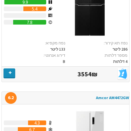
9.9
5.4
0
7.8
נפח תא קירור:
נפח מקפיא:
286 ליטר
133 ליטר
מספר דלתות:
דירוג אנרגטי:
4 דלתות
B
3554₪
6.2
Amcor AM4472GW
4.3
6.7