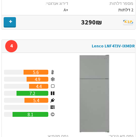
מספר דלתות:
דירוג אנרגטי:
2 דלתות
+A
3290₪
4
Lenco LNF473V-IXMDR
5.6
4.9
4.4
7.2
5.4
0
8.1
נפח תא קירור:
נפח מקפיא: