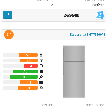
2 דלתות
A
2699₪
5.4
Electrolux EMT75600AS
5.5
5.1
4
7.2
8
5.1
5.8
נפח תא קירור:
נפח מקפיא: