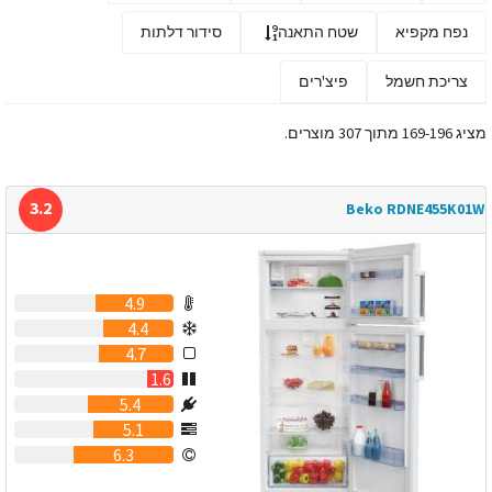
נפח מקפיא
שטח התאנה
סידור דלתות
צריכת חשמל
פיצ'רים
מציג 169-196 מתוך 307 מוצרים.
3.2
Beko RDNE455K01W
4.9
4.4
4.7
1.6
5.4
5.1
6.3