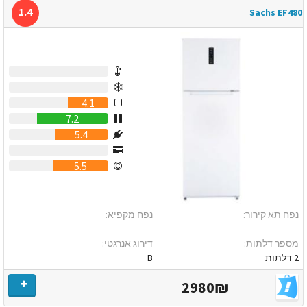
1.4
Sachs EF480
0
0
4.1
7.2
5.4
0
5.5
נפח תא קירור:
נפח מקפיא:
-
-
מספר דלתות:
דירוג אנרגטי:
2 דלתות
B
2980₪