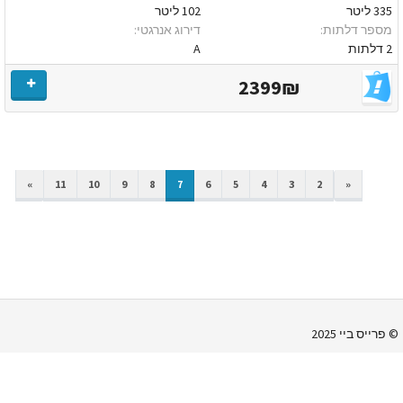
335 ליטר
102 ליטר
מספר דלתות:
דירוג אנרגטי:
2 דלתות
A
2399₪
NEXT
PREVIOUS
»
11
10
9
8
7
6
5
4
3
2
«
© פרייס ביי 2025
צור קשר
מדיניות הפרטיות
הירשם
התחבר