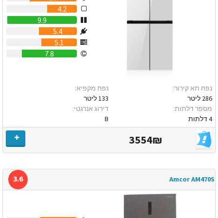
4.2
9.9
5.4
5.1
7.8
נפח תא קירור:
נפח מקפיא:
286 ליטר
133 ליטר
מספר דלתות:
דירוג אנרגטי:
4 דלתות
B
3554₪
3.6
Amcor AM470S