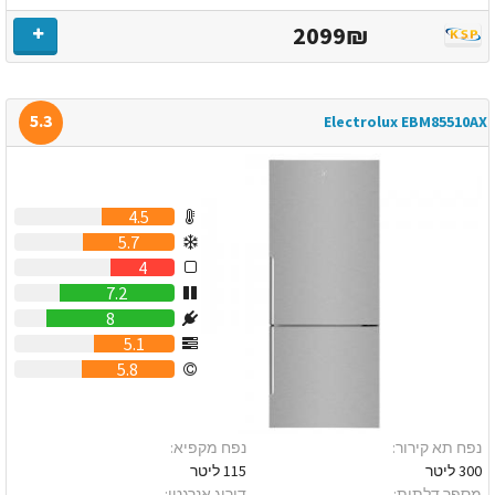
2099₪
5.3
Electrolux EBM85510AX
4.5
5.7
4
7.2
8
5.1
5.8
נפח תא קירור:
נפח מקפיא:
300 ליטר
115 ליטר
מספר דלתות:
דירוג אנרגטי: