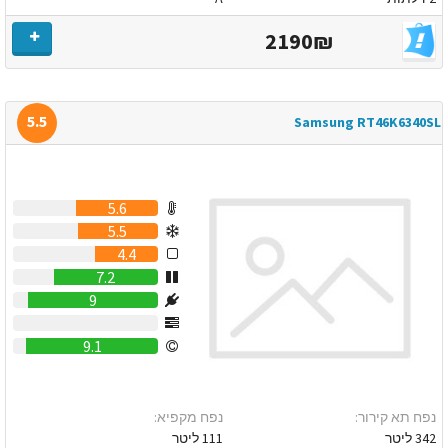
2190₪
5.5
Samsung RT46K6340SL
5.6
5.5
4.4
7.2
9
0
9.1
נפח תא קירור:
נפח מקפיא:
342 ליטר
111 ליטר