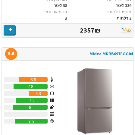
336 ליטר
98 ליטר
מספר דלתות:
דירוג אנרגטי:
2 דלתות
B
2357₪
5.6
Midea MDRB697FGG04
6.6
7.8
4.3
7.2
8
0
7.5