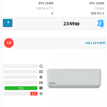
18400 BTU
18400 BTU
עוצמה:
דירוג אנרגטי:
2 כוח סוס
A
2349₪
2.5
Iska 12 X Wifi
0
0
0
0
9.5
2.1