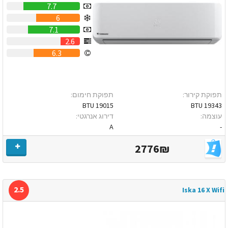
7.7
6
7.1
2.6
6.3
תפוקת קירור:
תפוקת חימום:
19015 BTU
19343 BTU
עוצמה:
דירוג אנרגטי:
A
-
2776₪
2.5
Iska 16 X Wifi