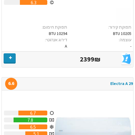
6.3
תפוקת קירור:
תפוקת חימום:
10294 BTU
10205 BTU
עוצמה:
דירוג אנרגטי:
A
-
2399₪
6.6
Electra A 29
6.7
7.8
6.5
5.1