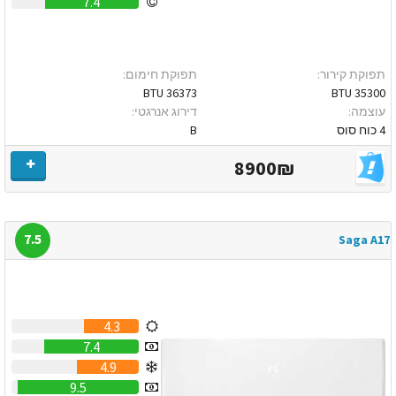
7.4
תפוקת קירור:
תפוקת חימום:
36373 BTU
35300 BTU
עוצמה:
דירוג אנרגטי:
4 כוח סוס
B
8900₪
7.5
Saga A17
4.3
7.4
4.9
9.5