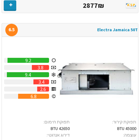
2877₪
6.5
Electra Jamaica 50T
9.2
3.8
9.4
3.4
2.6
6.8
תפוקת קירור:
תפוקת חימום:
42650 BTU
45000 BTU
עוצמה:
דירוג אנרגטי: