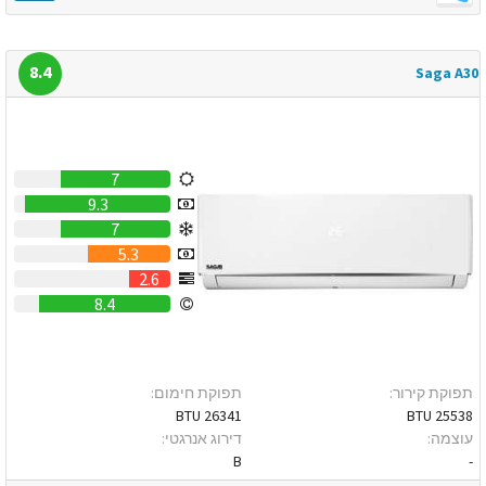
8.4
Saga A30
7
9.3
7
5.3
2.6
8.4
תפוקת קירור:
תפוקת חימום:
26341 BTU
25538 BTU
עוצמה:
דירוג אנרגטי:
B
-