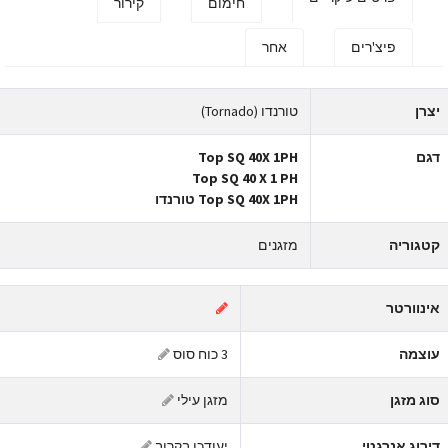
חימום
קירור
פיצ'רים
אחר
צרן
טורנדו (Tornado)
גם
Top SQ 40X 1PH
Top SQ 40 X 1 PH
Top SQ 40X 1PH טורנדו
טגוריה
מזגנים
ינוורטר
וצמה
3 כוח סוס
וג מזגן
מזגן עילי
ירוג אנרגטי
יעודכן בקרוב