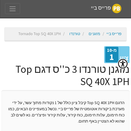
פרייס ביי
פרייס ביי
מזגנים
טורנדו
Tornado Top SQ 40X 1PH
מ-10
1
יון
מזגנן טורנדו 3 כ''ס דגם Top
SQ 40X 1P
הדגם Top SQ 40X 1PH קיבל ציון כולל של 1 נקודות מתוך עשר, על ידי
מערכת ביקורות אוטומטית של פרייס ביי. נכשל במעפיינים הבאים, כמו
כוח חימום, עלות חימום, כוח קירור, עלות קירור ופיצ'רים. נא לשים לב
שהוא לא הצטיין באף תחום.