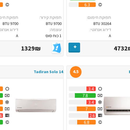
6.3
תפוקת חימום:
תפוקת קירור:
תפוקת חימ
9700 BTU
9700 BTU
30264 BTU
דירוג אנרגטי:
עוצמה:
דירוג אנרגטי
A
1 כוח סוס
A
1329₪
4732
4.5
Tadiran Solo 14
3.4
7.8
3.4
7
.6
2.6
6.8