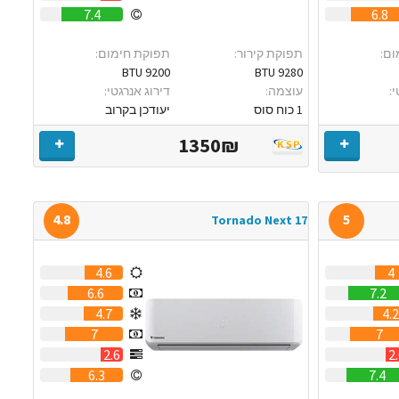
7.4
6.8
ום:
תפוקת קירור:
תפוקת חימום:
9200 BTU
9280 BTU
:
עוצמה:
דירוג אנרגטי:
1 כוח סוס
יעודכן בקרוב
1350₪
4.8
5
Tornado Next 17
4.6
4
6.6
7.2
4.7
4.2
7
7
2.6
2
6.3
7.4