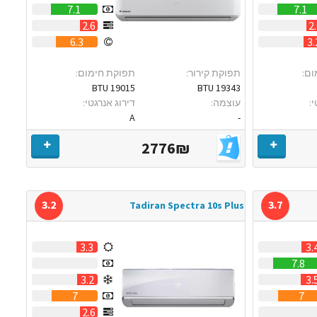
7.1
7.1
2.6
2
6.3
3.
ום:
תפוקת קירור:
תפוקת חימום:
19015 BTU
19343 BTU
:
עוצמה:
דירוג אנרגטי:
A
-
2776₪
3.2
3.7
Tadiran Spectra 10s Plus
3.3
3.
0
7.8
3.2
3.
7
7
2.6