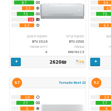
8.7
6.6
5.3
4.
7.5
7.5
2.6
6.3
6.3
ום:
תפוקת קירור:
תפוקת חימום:
15119 BTU
15501 BTU
:
עוצמה:
דירוג אנרגטי:
1.5 כוח סוס
A
2620₪
6.7
5.1
Tornado Next 22
5.9
5.9
7.7
7.7
6
6