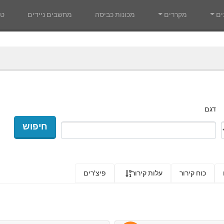
ים
מקררים
מכונות כביסה
מחשבים ניידים
טל
דגם
חיפוש
כוח קירור
עלות קירור
פיצ'רים