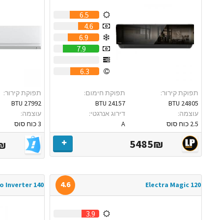
6.5
4.6
6.9
7.9
0
6.3
תפוקת קירור:
תפוקת חימום:
תפוקת קירור:
27992 BTU
24157 BTU
24805 BTU
עוצמה:
דירוג אנרגטי:
עוצמה:
2.5 כוח סוס
A
3 כוח סוס
5485₪
₪
4.6
o Inverter 140
Electra Magic 120
3.9