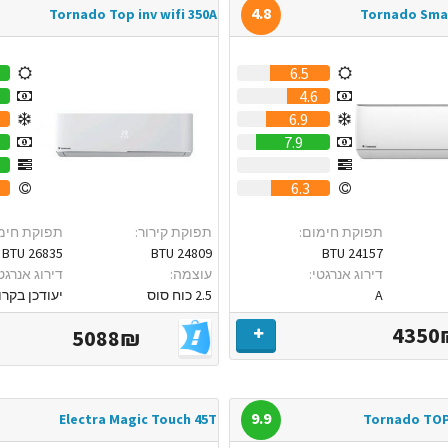
4.8
Tornado Top inv wifi 350A
Tornado Smar
6.5
4.6
6.9
7.9
0
6.3
תפוקת חימום:
תפוקת קירור:
תפוקת חימ
26835 BTU
24809 BTU
24157 BTU
דירוג אנרגטי:
עוצמה:
דירוג אנרגטי
A
2.5 כוח סוס
יעודכן בקרו
4350
5088₪
9.9
Electra Magic Touch 45T
Tornado TOP 