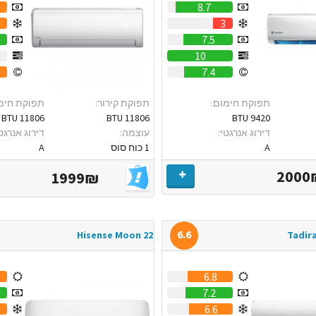
8.7
2
3
7.5
0
10
7.4
תפוקת חימום:
תפוקת קירור:
תפוקת חימ
11806 BTU
11806 BTU
9420 BTU
דירוג אנרגטי:
עוצמה:
דירוג אנרגטי
A
1 כוח סוס
A
2000
1999₪
6.6
Hisense Moon 22
Tadir
6.8
7.2
6.6