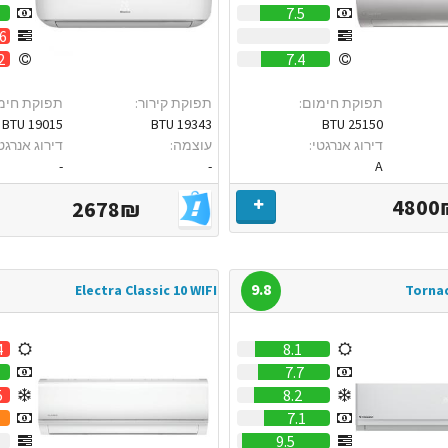
7.5
.6
0
2
7.4
תפוקת חימום:
תפוקת קירור:
תפוקת חימ
19015 BTU
19343 BTU
25150 BTU
דירוג אנרגטי:
עוצמה:
דירוג אנרגטי
-
-
A
4800
2678₪
9.8
Electra Classic 10 WIFI
Torna
4
8.1
7.7
5
8.2
7.1
0
9.5