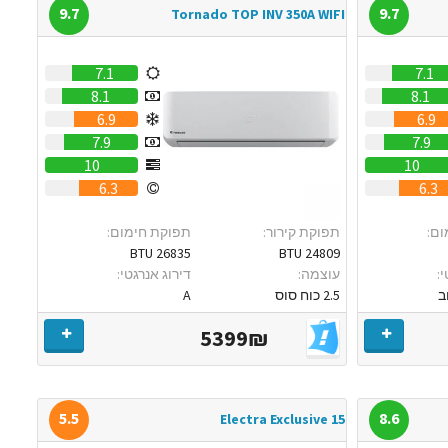
9.7
9.7
Tornado TOP INV 350A WIFI
7.1
7.1
8.1
8.1
6.9
6.9
7.9
7.9
10
10
6.3
6.3
ום:
תפוקת קירור:
תפוקת חימום:
26835 BTU
24809 BTU
:
עוצמה:
דירוג אנרגטי:
ב
2.5 כוח סוס
A
5399₪
5.5
8.6
Electra Exclusive 15