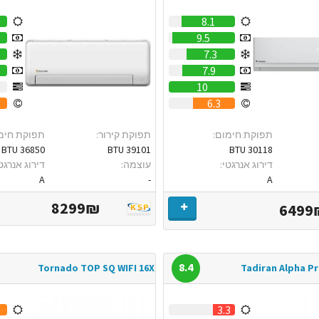
8.1
9.5
7.3
7.9
0
10
6.3
תפוקת חימום:
תפוקת קירור:
תפוקת חימ
36850 BTU
39101 BTU
30118 BTU
דירוג אנרגטי:
עוצמה:
דירוג אנרגטי
A
-
A
8299₪
6499
8.4
Tornado TOP SQ WIFI 16X
Tadiran Alpha Pr
1
3.3