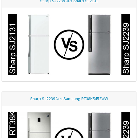
Sharp SJ2131 מול Sharp SJ2239
Samsung RT38K5452WW מול Sharp SJ2239