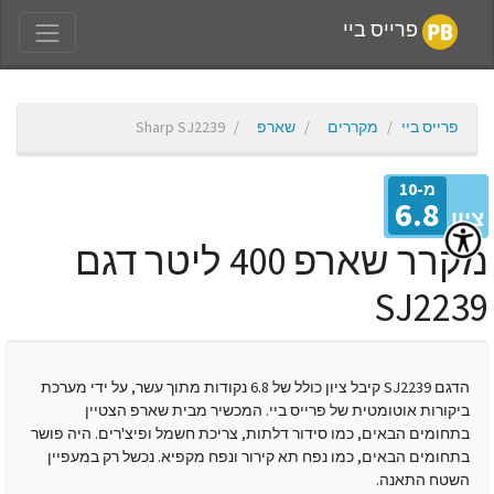
פרייס ביי
פרייס ביי
מקררים
שארפ
Sharp SJ2239
מ-10
6.8
יון
מקרר שארפ 400 ליטר דגם
SJ223
הדגם SJ2239 קיבל ציון כולל של 6.8 נקודות מתוך עשר, על ידי מערכת
ביקורות אוטומטית של פרייס ביי. המכשיר מבית שארפ הצטיין
בתחומים הבאים, כמו סידור דלתות, צריכת חשמל ופיצ'רים. היה פושר
בתחומים הבאים, כמו נפח תא קירור ונפח מקפיא. נכשל רק במעפיין
השטח התאנה.