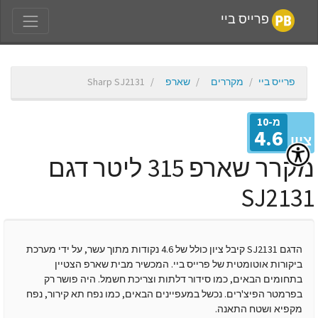
פרייס ביי
פרייס ביי
מקררים
שארפ
Sharp SJ2131
מ-10
4.6
יון
מקרר שארפ 315 ליטר דגם
SJ213
הדגם SJ2131 קיבל ציון כולל של 4.6 נקודות מתוך עשר, על ידי מערכת
ביקורות אוטומטית של פרייס ביי. המכשיר מבית שארפ הצטיין
בתחומים הבאים, כמו סידור דלתות וצריכת חשמל. היה פושר רק
בפרמטר הפיצ'רים. נכשל במעפיינים הבאים, כמו נפח תא קירור, נפח
מקפיא ושטח התאנה.