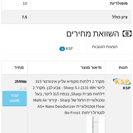
פופולריות
10
ציון כולל
7.5
השוואת מחירים
הצעות הטובות
KSP
2
חנות
תיאור מוצר
מחיר
מקרר 2 דלתות מקפיא עליון אינוורטר 315
2590₪
ליטר Sharp SJ-2131-WH - צבע לבן. מקרר 2
KS
31.12
דלתות מבית Sharp, בנפח 315 ליטר, בעל
עבור
טכנולוגיית הדגל של Sharp - קירור Multi Air
לחנות
Flow וטכנולוגיית AG+ Nano Deodorizer
לנטרול ריחות. No-Frost.