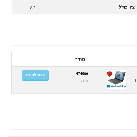
ציון כולל
8.7
מחיר
4740₪
עבור לחנות
רון פנימי בנפח 16GB, כונן
24.10