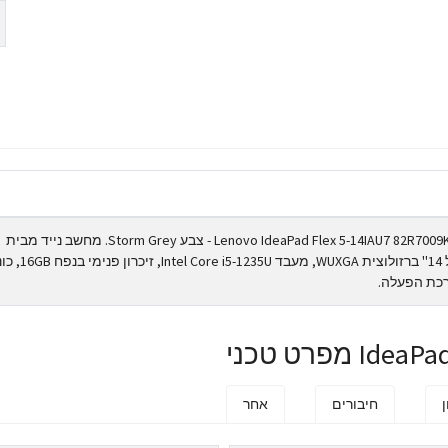
מחשב נייד עם מסך מגע Lenovo IdeaPad Flex 5-14IAU7 82R7009KIV - צבע Storm Grey. מחשב נייד מבית
Lenovo עם מסך מגע בגודל 14'' ברזולוצית WUXGA, מעבד Intel Core i5-1235U, זיכ
ן
חיבורים
אחר