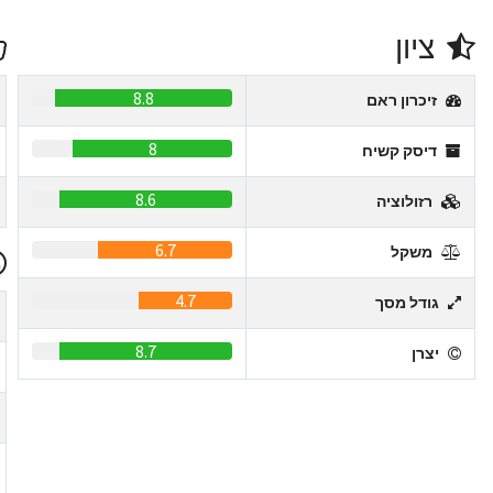
ציון
8.8
זיכרון ראם
8
דיסק קשיח
8.6
רזולוציה
6.7
משקל
4.7
גודל מסך
8.7
יצרן