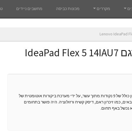
ים
מקררים
מכונות כביסה
מחשבים ניידים
טל
Lenovo IdeaPad Fl
מחשב נייד לנובו ''14 דגם IdeaPad Flex 5 14IAU7
הדגם IdeaPad Flex 5 14IAU7 82R7009KIV קיבל ציון כולל של 9 נקודות מתוך עשר, על ידי מערכת ביקורות אוטומטית של
אים, כמו זיכרון ראם, דיסק קשיח ורזולוציה. היה פושר בתחומים
א נכשל באף תחום.