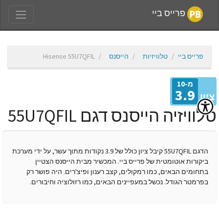
פרייס ביי
פרייס ביי
טלוויזיות
הייסנס
Hisense 55U7QFIL
מ-10
3.9
יון
לוויזיה הייסנס דגם 55U7QFIL
הדגם 55U7QFIL קיבל ציון כולל של 3.9 נקודות מתוך עשר, על ידי מערכת
ביקורות אוטומטית של פרייס ביי. המכשיר מבית הייסנס הצטיין
בתחומים הבאים, כמו רמקולים, קצב רענון ופיצ'רים. היה פושר רק
בפרמטר הגודל. נכשל במעפיינים הבאים, כמו רזולוציה וחיבורים.