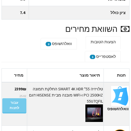
ציון כולל
7.4
השוואת מחירים
הצעות הטובות
וואלה!שופס
2
לאסטפרייס
1
חנות
תיאור מוצר
מחיר
טלויזיה 55" SMART 4K HDR החלקת תמונה
2399₪
PCI 2500HZ ו-WIFI מובנה מבית HISENSE דגם
25.02
55U7QFIL
עבור
לחנות
ואלה!שופס