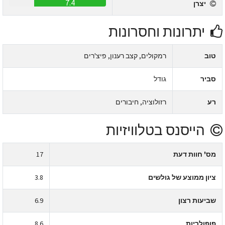
7.4
יצרן
יתרונות וחסרונות
טוב
רמקולים, קצב רענון, פיצ'רים
סביר
גודל
רע
רזולוציה, חיבורים
הייסנס בטלוויזיות
מס' חוות דעת
17
ציון ממוצע של גולשים
3.8
שביעות רצון
6.9
פופולריות
8.6