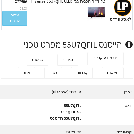
טלוויזיה חכמה 55" Hisense 55U7QFIL ULED
2770₪
05.03
עבור
אסטפרייס
לחנות
הייסנס 55U7QFIL מפרט טכני
פרטים עיקריים
מידות
כניסות
יציאות
אַלחוּט
מסך
אחר
צרן
הייסנס (Hisense)
גם
55U7QFIL
55 U 7 QFIL
55U7QFIL הייסנס
טגוריה
טלוויזיות