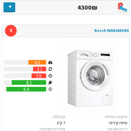
4300₪
3
Bosch WAN20030IX
4.2
3.1
3.5
8.1
9.4
מיקום הפתח:
קיבולת:
פתח קידמי
7 ק"ג
דירוג אנרגטי:
מהירות סחיטה: