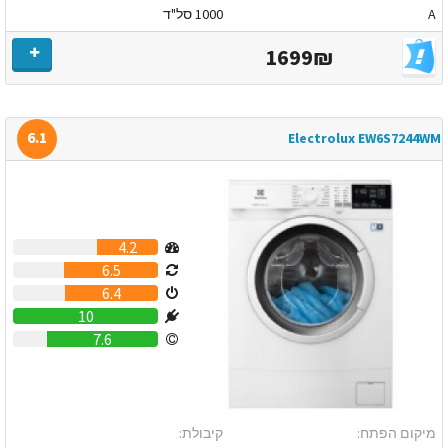
A
1000 סל"ד
1699₪
6.1
Electrolux EW6S7244WM
4.2
6.5
6.4
10
7.6
מיקום הפתח:
קיבולת: