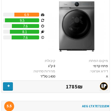
6.9
9.5
7.6
8.1
7.6
מיקום הפתח:
קיבולת:
פתח קדמי
8 ק"ג
דירוג אנרגטי:
מהירות סחיטה:
A
1400 סל"ד
1785₪
5.5
AEG LTX7E7221EM