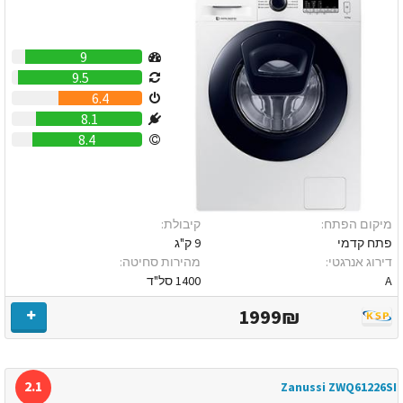
9
9.5
6.4
8.1
8.4
מיקום הפתח:
קיבולת:
פתח קדמי
9 ק"ג
דירוג אנרגטי:
מהירות סחיטה:
A
1400 סל"ד
1999₪
2.1
Zanussi ZWQ61226SI