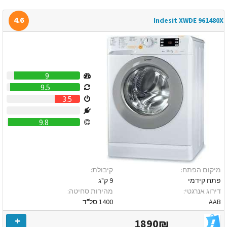
4.6
Indesit XWDE 961480X
9
9.5
3.5
0
9.8
מיקום הפתח:
קיבולת:
פתח קידמי
9 ק"ג
דירוג אנרגטי:
מהירות סחיטה:
AAB
1400 סל"ד
1890₪