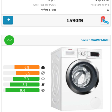
דירוג אנרגטי:
מהירות סחיטה:
A
1000 סל"ד
1590₪
7.7
Bosch WAW24468IL
6.9
6.5
7.3
8.1
9.4