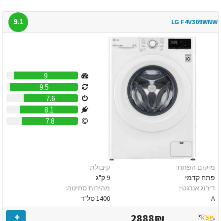
9.1
LG F4V309WNW
9
9.5
7.6
8.1
7.8
מיקום הפתח:
קיבולת:
פתח קדמי
9 ק"ג
דירוג אנרגטי:
מהירות סחיטה:
A
1400 סל"ד
2888₪