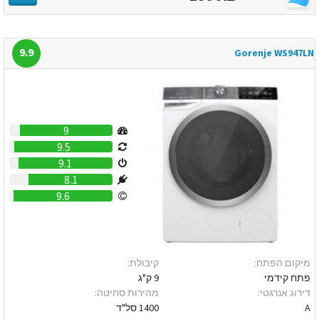
9.9
Gorenje WS947LN
9
9.5
9.1
8.1
9.6
מיקום הפתח:
קיבולת:
פתח קידמי
9 ק"ג
דירוג אנרגטי:
מהירות סחיטה:
A
1400 סל"ד