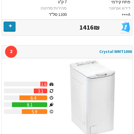
פתח קידמי
7 ק"ג
דירוג אנרגטי:
מהירות סחיטה:
A+++
1200 סל"ד
1416₪
2
Crystal WMT1006
1.6
3.1
6.4
8.1
5.9