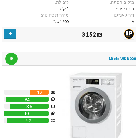
מיקום הפתח:
קיבולת:
פתח קידמי
8 ק"ג
דירוג אנרגטי:
מהירות סחיטה:
A
1200 סל"ד
3152₪
9
Miele WDB020
4.2
9.5
8.6
10
9.2