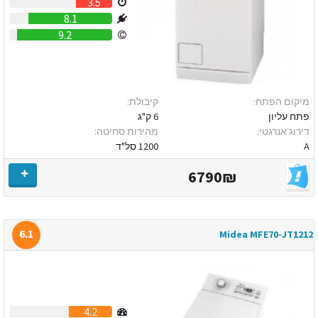
3.5
8.1
9.2
מיקום הפתח:
קיבולת:
פתח עליון
6 ק"ג
דירוג אנרגטי:
מהירות סחיטה:
A
1200 סל"ד
6790₪
6.1
Midea MFE70-JT1212
4.2