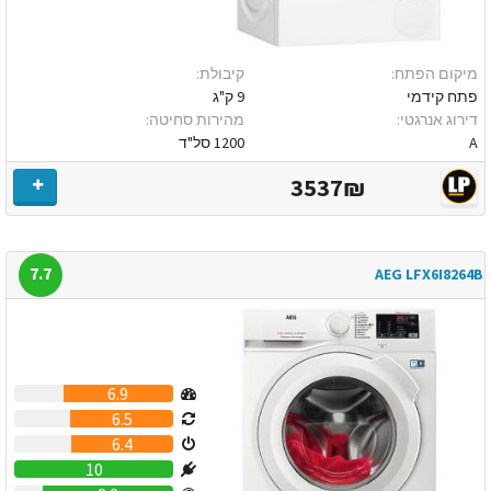
מיקום הפתח:
קיבולת:
פתח קידמי
9 ק"ג
דירוג אנרגטי:
מהירות סחיטה:
A
1200 סל"ד
3537₪
7.7
AEG LFX6I8264B
6.9
6.5
6.4
10