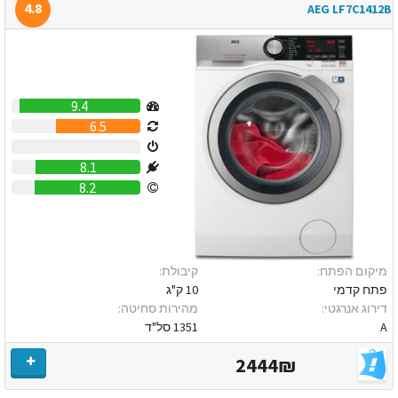
4.8
AEG LF7C1412B
9.4
6.5
0
8.1
8.2
מיקום הפתח:
קיבולת:
פתח קדמי
10 ק"ג
דירוג אנרגטי:
מהירות סחיטה:
A
1351 סל"ד
2444₪