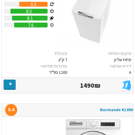
6.5
8.5
8.1
7.6
מיקום הפתח:
קיבולת:
פתח עליון
7 ק"ג
דירוג אנרגטי:
מהירות סחיטה:
A
1200 סל"ד
1490₪
5.4
Normande KL990