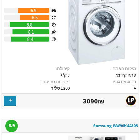
6.9
6.5
8.8
8.1
8.4
מיקום הפתח:
קיבולת:
פתח קידמי
8 ק"ג
דירוג אנרגטי:
מהירות סחיטה:
A
1200 סל"ד
3090₪
8.9
Samsung WW90K44305