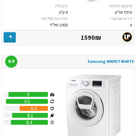
מיקום הפתח:
קיבולת:
פתח עליון
6 ק"ג
דירוג אנרגטי:
מהירות סחיטה:
A
1000 סל"ד
1590₪
8.9
Samsung WW9ST4540TE
9
9.5
6.4
8.1
8.4