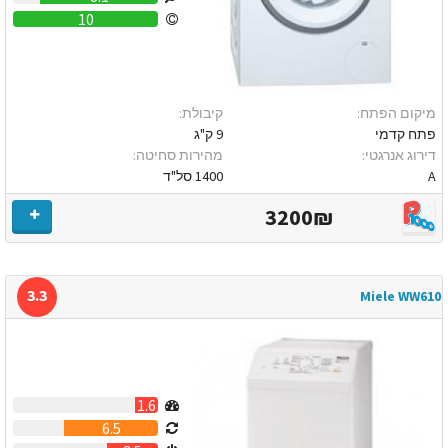
10
מיקום הפתח:
קיבולת:
פתח קדמי
9 ק"ג
דירוג אנרגטי:
מהירות סחיטה:
A
1400 סל"ד
3200₪
3.3
Miele WW610
1.6
6.5