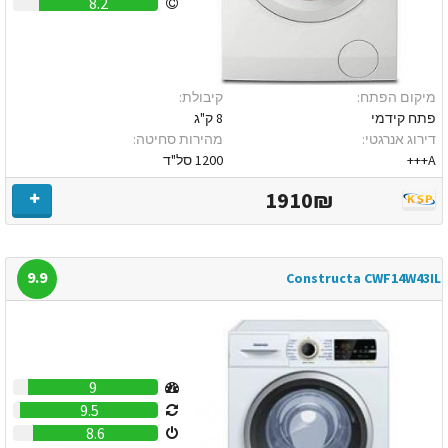
8.2
מיקום הפתח:
קיבולת:
פתח קידמי
8 ק"ג
דירוג אנרגטי:
מהירות סחיטה:
A+++
1200 סל"ד
1910₪
9.9
Constructa CWF14W43IL
9
9.5
8.6