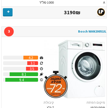
A
1000 סל"ד
3190₪
3
Bosch WAN20051IL
4.2
3.1
3.5
8.1
9.4
מיקום הפתח:
קיבולת:
פתח קדמי
7 ק"ג