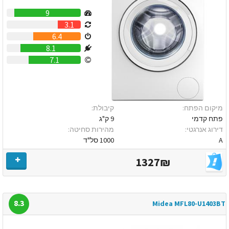
9
3.1
6.4
8.1
7.1
מיקום הפתח:
קיבולת:
פתח קדמי
9 ק"ג
דירוג אנרגטי:
מהירות סחיטה:
A
1000 סל"ד
1327₪
8.3
Midea MFL80-U1403BT