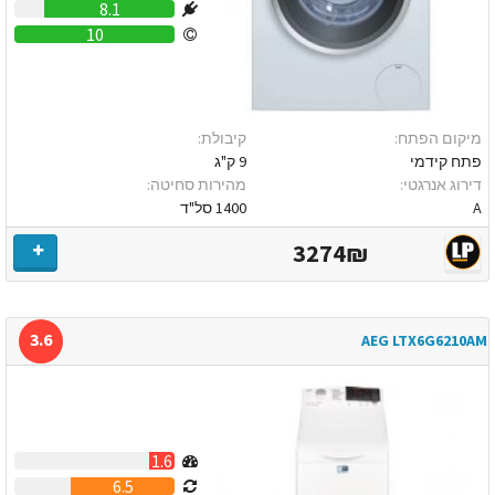
8.1
10
מיקום הפתח:
קיבולת:
פתח קידמי
9 ק"ג
דירוג אנרגטי:
מהירות סחיטה:
A
1400 סל"ד
3274₪
3.6
AEG LTX6G6210AM
1.6
6.5