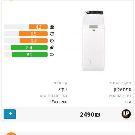
4.2
6.5
6.4
8.4
8.2
מיקום הפתח:
קיבולת:
פתח עליון
7 ק"ג
דירוג אנרגטי:
מהירות סחיטה:
A++
1200 סל"ד
2490₪