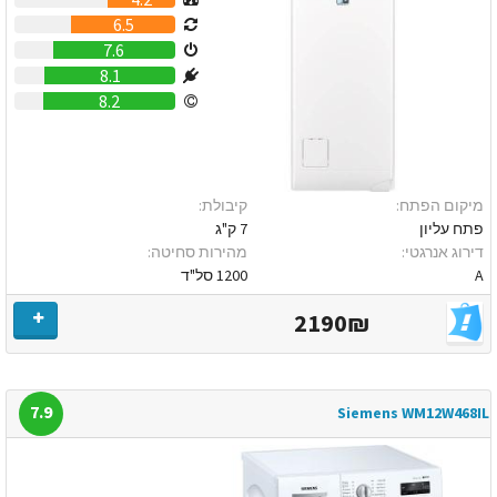
6.5
7.6
8.1
8.2
מיקום הפתח:
קיבולת:
פתח עליון
7 ק"ג
דירוג אנרגטי:
מהירות סחיטה:
A
1200 סל"ד
2190₪
7.9
Siemens WM12W468IL