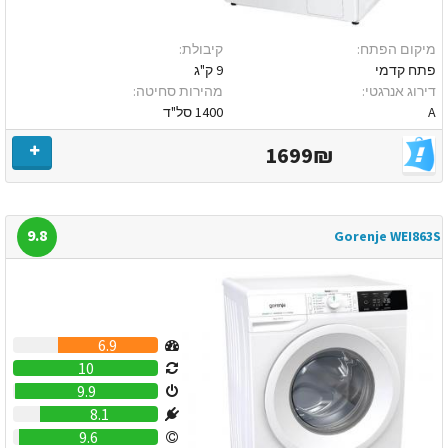
מיקום הפתח:
קיבולת:
פתח קדמי
9 ק"ג
דירוג אנרגטי:
מהירות סחיטה:
A
1400 סל"ד
1699₪
9.8
Gorenje WEI863S
6.9
10
9.9
8.1
9.6