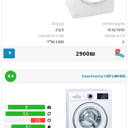
מיקום הפתח:
קיבולת:
פתח קדמי
8 ק"ג
דירוג אנרגטי:
מהירות סחיטה:
A
1600 סל"ד
2900₪
8.4
Constructa CWF14W49IL
9
9.5
3.5
8.1