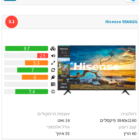
3.1
Hisense 55A6GIL
9.7
2.5
5.3
7
6
0
7.4
רזולוציה:
עוצמת הרמקולים:
3840x2160 פיקסלים
16 ואט
קצב רענון:
גודל אלכסוני:
60 הרץ
55 אינץ'