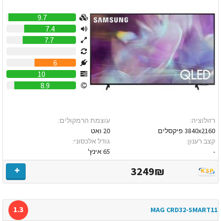
9.7
7.4
7.7
0
6
10
8.9
רזולוציה:
עוצמת הרמקולים:
3840x2160 פיקסלים
20 ואט
קצב רענון:
גודל אלכסוני:
-
65 אינץ'
3249₪
1.3
MAG CRD32-SMART11