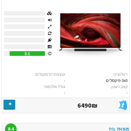
0
0
0
0
0
0
8.6
רזולוציה:
עוצמת הרמקולים:
0x0 פיקסלים
-
קצב רענון:
גודל אלכסוני:
-
-
6490₪
8.4
TCL 75C825