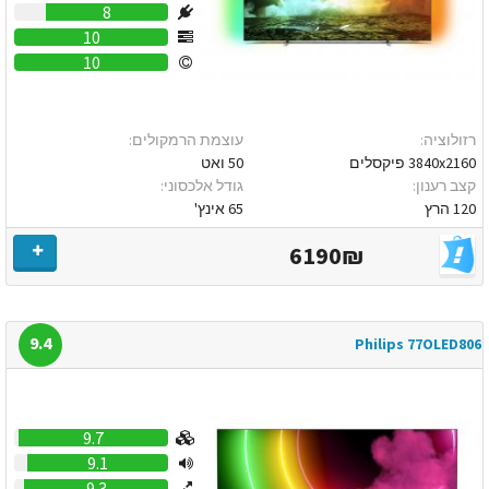
8
10
10
רזולוציה:
עוצמת הרמקולים:
3840x2160 פיקסלים
50 ואט
קצב רענון:
גודל אלכסוני:
120 הרץ
65 אינץ'
6190₪
9.4
Philips 77OLED806
9.7
9.1
9.3