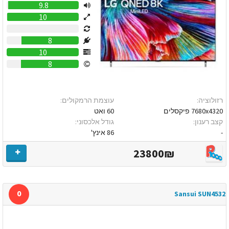
9.8
10
0
8
10
8
רזולוציה:
עוצמת הרמקולים:
7680x4320 פיקסלים
60 ואט
קצב רענון:
גודל אלכסוני:
-
86 אינץ'
23800₪
0
Sansui SUN4532