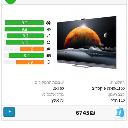
9.7
9.8
9.2
9.4
6
8.7
6.9
רזולוציה:
עוצמת הרמקולים:
3840x2160 פיקסלים
60 ואט
קצב רענון:
גודל אלכסוני:
120 הרץ
75 אינץ'
6745₪