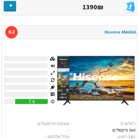
1390₪
0.2
Hisense 65A6GIL
0
0
0
0
0
0
7.4
רזולוציה:
עוצמת הרמקולים:
0x0 פיקסלים
-
קצב רענון:
גודל אלכסוני: