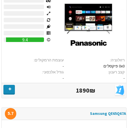
0
0
0
0
0
0
9.4
רזולוציה:
עוצמת הרמקולים:
0x0 פיקסלים
-
קצב רענון:
גודל אלכסוני:
-
-
1890₪
5.7
Samsung QE65Q67A