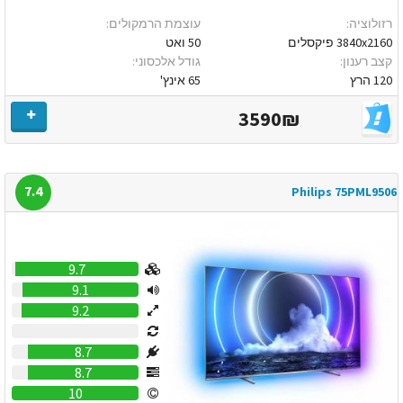
רזולוציה:
עוצמת הרמקולים:
3840x2160 פיקסלים
50 ואט
קצב רענון:
גודל אלכסוני:
120 הרץ
65 אינץ'
3590₪
7.4
Philips 75PML9506
9.7
9.1
9.2
0
8.7
8.7
10