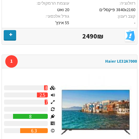
רזולוציה:
עוצמת הרמקולים:
3840x2160 פיקסלים
20 ואט
קצב רענון:
גודל אלכסוני:
-
55 אינץ'
2490₪
1
Haier LE32A7000
0.8
2.5
0.7
0
8
0
6.3