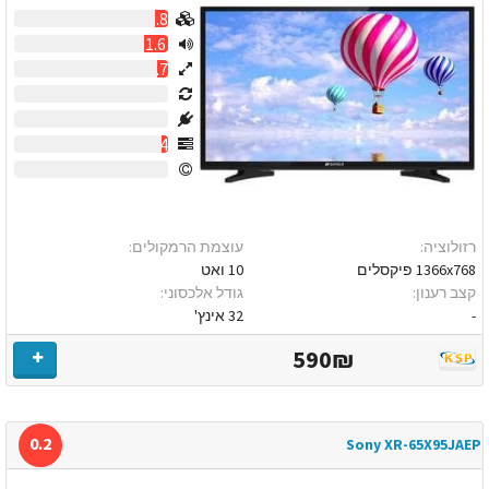
0.8
1.6
0.7
0
0
0.4
0
רזולוציה:
עוצמת הרמקולים:
1366x768 פיקסלים
10 ואט
קצב רענון:
גודל אלכסוני:
-
32 אינץ'
590₪
0.2
Sony XR-65X95JAEP