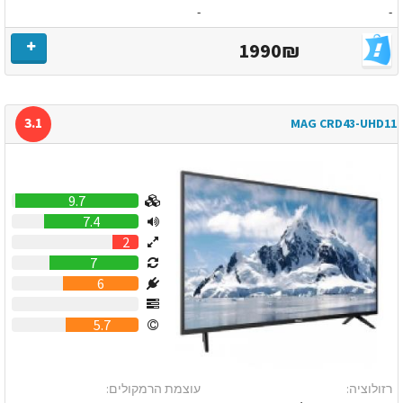
-
-
1990₪
3.1
MAG CRD43-UHD11
9.7
7.4
2
7
6
0
5.7
רזולוציה:
עוצמת הרמקולים: