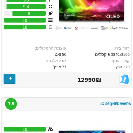
9.4
8
10
10
רזולוציה:
עוצמת הרמקולים:
3840x2160 פיקסלים
50 ואט
קצב רענון:
גודל אלכסוני:
120 הרץ
77 אינץ'
12990₪
7.5
LG 86QNED99VPA
10