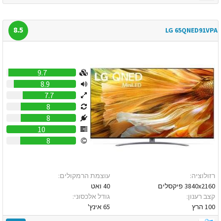
8.5
LG 65QNED91VPA
9.7
8.9
7.7
8
8
10
8
רזולוציה:
עוצמת הרמקולים:
3840x2160 פיקסלים
40 ואט
קצב רענון:
גודל אלכסוני:
100 הרץ
65 אינץ'