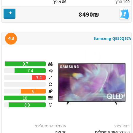
100 הרץ
86 אינץ'
8490₪
4.3
Samsung QE50Q67A
9.7
7.4
3.4
0
6
10
8.9
רזולוציה:
עוצמת הרמקולים:
3840x2160 פיקסלים
20 ואט