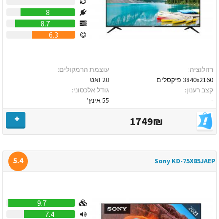
0
8
8.7
6.3
רזולוציה:
עוצמת הרמקולים:
3840x2160 פיקסלים
20 ואט
קצב רענון:
גודל אלכסוני:
-
55 אינץ'
1749₪
5.4
Sony KD-75X85JAEP
9.7
7.4