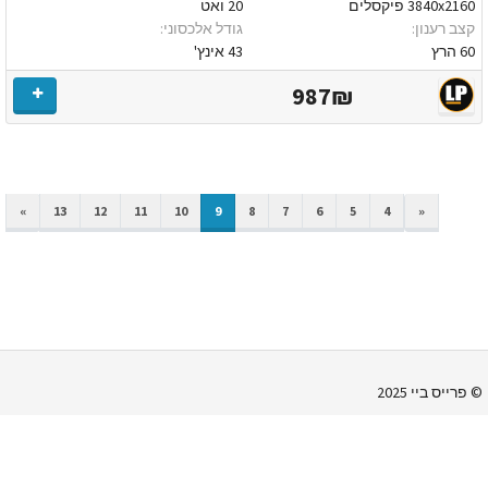
3840x2160 פיקסלים
20 ואט
קצב רענון:
גודל אלכסוני:
60 הרץ
43 אינץ'
987₪
EXT
PREVIOUS
»
13
12
11
10
9
8
7
6
5
4
«
© פרייס ביי 2025
צור קשר
מדיניות הפרטיות
הירשם
התחבר