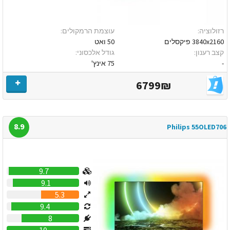
רזולוציה:
עוצמת הרמקולים:
3840x2160 פיקסלים
50 ואט
קצב רענון:
גודל אלכסוני:
-
75 אינץ'
6799₪
8.9
Philips 55OLED706
9.7
9.1
5.3
9.4
8
10