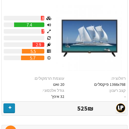
0.8
7.4
0.7
0
2.9
5.5
5.7
רזולוציה:
עוצמת הרמקולים:
1366x768 פיקסלים
20 ואט
קצב רענון:
גודל אלכסוני:
-
32 אינץ'
525₪