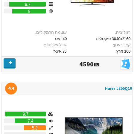
8.7
8
רזולוציה:
עוצמת הרמקולים:
3840x2160 פיקסלים
40 ואט
קצב רענון:
גודל אלכסוני:
200 הרץ
75 אינץ'
4590₪
4.4
Haier LE55Q10
9.7
7.4
5.3