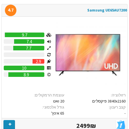
4.7
Samsung UE65AU7200
9.7
7.4
7.7
0
2.9
10
8.9
רזולוציה:
עוצמת הרמקולים:
3840x2160 פיקסלים
20 ואט
קצב רענון:
גודל אלכסוני:
-
65 אינץ'
2499₪