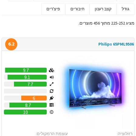
גודל
קצב רענון
חיבורים
פיצ'רים
מציג 225-252 מתוך 456 מוצרים.
6.2
Philips 65PML9506
9.7
9.1
7.7
0
6
8.7
10
רזולוציה:
עוצמת הרמקולים: