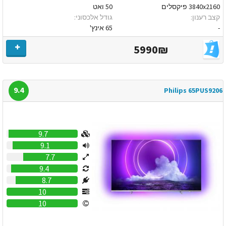
3840x2160 פיקסלים
50 ואט
קצב רענון:
גודל אלכסוני:
-
65 אינץ'
5990₪
9.4
Philips 65PUS9206
9.7
9.1
7.7
9.4
8.7
10
10