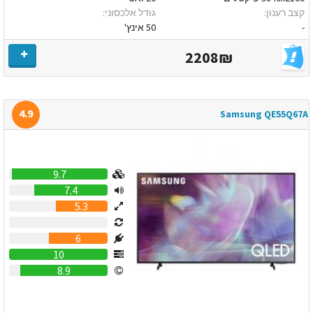
קצב רענון:
גודל אלכסוני:
-
50 אינץ'
2208₪
4.9
Samsung QE55Q67A
9.7
7.4
5.3
0
6
10
8.9