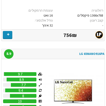
רזולוציה:
עוצמת הרמקולים:
1366x768 פיקסלים
16 ואט
קצב רענון:
גודל אלכסוני:
-
32 אינץ'
756₪
8.9
LG 65NANO916PA
9.7
8.9
7.7
9.4
8
10