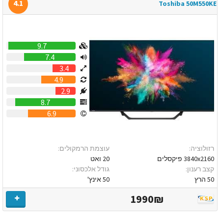
4.1
Toshiba 50M550KE
9.7
7.4
3.4
4.9
2.9
8.7
6.9
רזולוציה:
עוצמת הרמקולים:
3840x2160 פיקסלים
20 ואט
קצב רענון:
גודל אלכסוני:
50 הרץ
50 אינץ'
1990₪