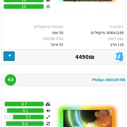
10
רזולוציה:
עוצמת הרמקולים:
3840x2160 פיקסלים
50 ואט
קצב רענון:
גודל אלכסוני:
120 הרץ
55 אינץ'
4490₪
9.3
Philips 65OLED706
9.7
9.1
7.7
9.4