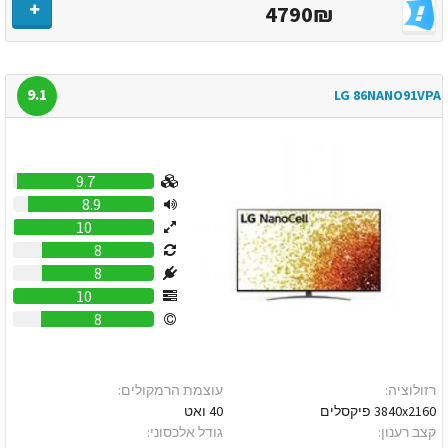
4790₪
9.1
LG 86NANO91VPA
9.7
8.9
10
8
8
10
8
רזולוציה:
עוצמת הרמקולים:
3840x2160 פיקסלים
40 ואט
קצב רענון:
גודל אלכסוני: