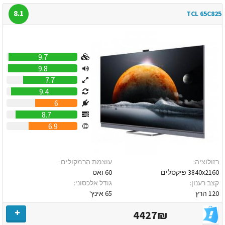
8.1
TCL 65C825
9.7
9.8
7.7
9.4
6
8.7
6.9
רזולוציה:
עוצמת הרמקולים:
3840x2160 פיקסלים
60 ואט
קצב רענון:
גודל אלכסוני:
120 הרץ
65 אינץ'
4427₪