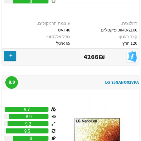
8
רזולוציה:
עוצמת הרמקולים:
3840x2160 פיקסלים
40 ואט
קצב רענון:
גודל אלכסוני:
120 הרץ
65 אינץ'
4266₪
8.9
LG 75NANO91VPA
9.7
8.9
9.2
9.5
8