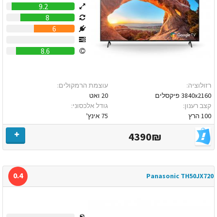
9.2
8
6
0
8.6
רזולוציה:
עוצמת הרמקולים:
3840x2160 פיקסלים
20 ואט
קצב רענון:
גודל אלכסוני:
100 הרץ
75 אינץ'
4390₪
0.4
Panasonic TH50JX720