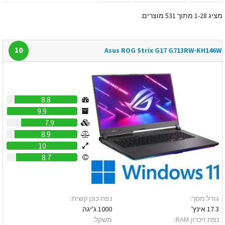
מציג 1-28 מתוך 531 מוצרים.
10
Asus ROG Strix G17 G713RW-KH146W
8.8
9.9
7.9
8.9
10
8.7
גודל מסך:
נפח כונן קשיח:
17.3 אינץ'
1000 ג'יגה
נפח זיכרון RAM:
משקל: