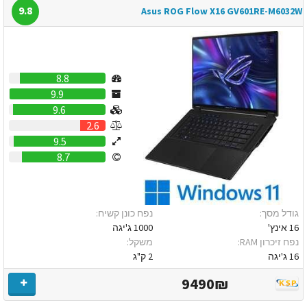
9.8
Asus ROG Flow X16 GV601RE-M6032W
8.8
9.9
9.6
2.6
9.5
8.7
גודל מסך:
נפח כונן קשיח:
16 אינץ'
1000 ג'יגה
נפח זיכרון RAM:
משקל:
16 ג'יגה
2 ק"ג
9490₪