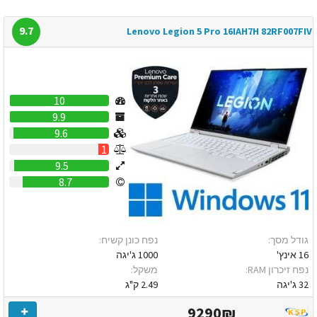
9.7
Lenovo Legion 5 Pro 16IAH7H 82RF007FIV
10
9.9
9.6
1
9.5
8.7
גודל מסך:
נפח כונן קשיח:
16 אינץ'
1000 ג'יגה
נפח זיכרון RAM:
משקל:
32 ג'יגה
2.49 ק"ג
9290₪