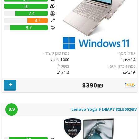
10
7.4
4.7
8.7
גודל מסך:
נפח כונן קשיח:
14 אינץ'
1000 ג'יגה
נפח זיכרון RAM:
משקל:
16 ג'יגה
1.4 ק"ג
8390₪
9.9
Lenovo Yoga 9 14IAP7 82LU0026IV