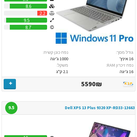
8.6
2.2
9.5
8.7
גודל מסך:
נפח כונן קשיח:
16 אינץ'
1000 ג'יגה
נפח זיכרון RAM:
משקל:
16 ג'יגה
2.1 ק"ג
5590₪
9.5
Dell XPS 13 Plus 9320 XP-RD33-13663