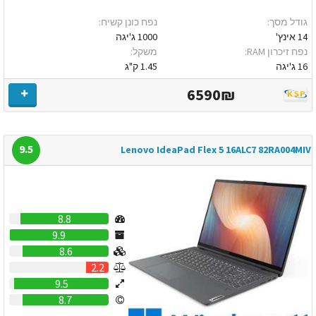
גודל מסך:
נפח כונן קשיח:
14 אינץ'
1000 ג'יגה
נפח זיכרון RAM:
משקל:
16 ג'יגה
1.45 ק"ג
6590₪
9.5
Lenovo IdeaPad Flex 5 16ALC7 82RA004MIV
8.8
9.9
8.6
2.2
9.5
8.7