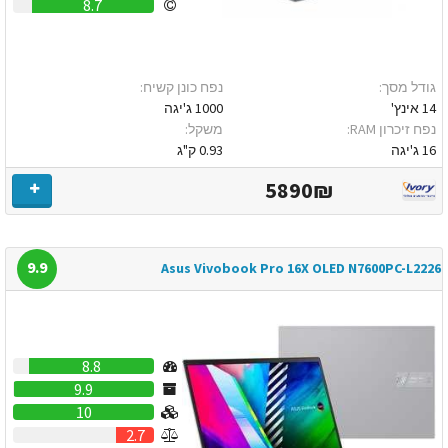
8.7
גודל מסך:
נפח כונן קשיח:
14 אינץ'
1000 ג'יגה
נפח זיכרון RAM:
משקל:
16 ג'יגה
0.93 ק"ג
5890₪
9.9
Asus Vivobook Pro 16X OLED N7600PC-L2226
8.8
9.9
10
2.7