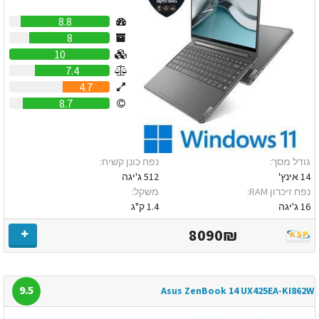
8.8
8
10
7.4
4.7
8.7
גודל מסך:
נפח כונן קשיח:
14 אינץ'
512 ג'יגה
נפח זיכרון RAM:
משקל:
16 ג'יגה
1.4 ק"ג
8090₪
9.5
Asus ZenBook 14 UX425EA-KI862W