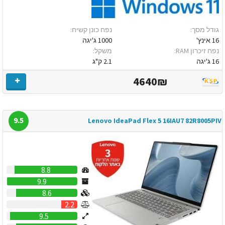
גודל מסך:
נפח כונן קשיח:
16 אינץ'
1000 ג'יגה
נפח זיכרון RAM:
משקל:
16 ג'יגה
2.1 ק"ג
4640₪
9.5
Lenovo IdeaPad Flex 5 16IAU7 82R8005PIV
8.8
9.9
8.6
2.2
9.5