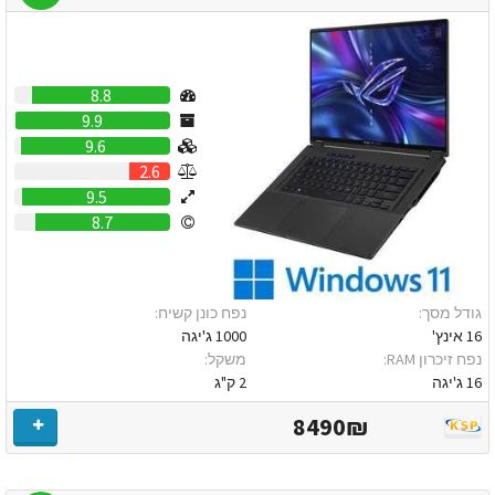
8.8
9.9
9.6
2.6
9.5
8.7
גודל מסך:
נפח כונן קשיח:
16 אינץ'
1000 ג'יגה
נפח זיכרון RAM:
משקל:
16 ג'יגה
2 ק"ג
8490₪