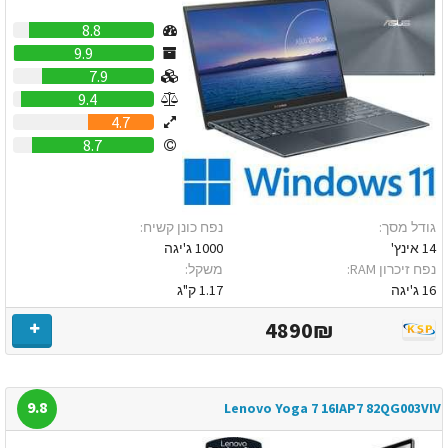
8.8
9.9
7.9
9.4
4.7
8.7
גודל מסך:
נפח כונן קשיח:
14 אינץ'
1000 ג'יגה
נפח זיכרון RAM:
משקל:
16 ג'יגה
1.17 ק"ג
4890₪
9.8
Lenovo Yoga 7 16IAP7 82QG003VIV