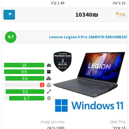
32 ג'יגה
2.49 ק"ג
10340₪
9.7
Lenovo Legion 5 Pro 16ARH7H 82RG00B1IV
10
9.9
9.6
1
9.5
8.7
גודל מסך:
נפח כונן קשיח:
16 אינץ'
1000 ג'יגה