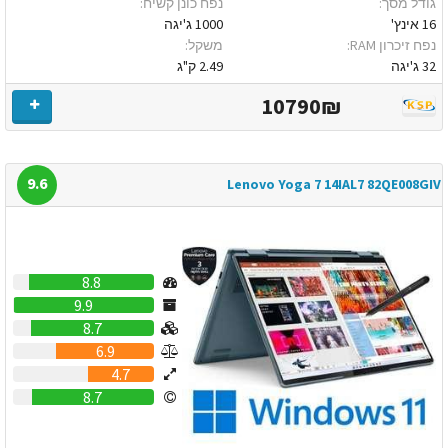
גודל מסך:
נפח כונן קשיח:
16 אינץ'
1000 ג'יגה
נפח זיכרון RAM:
משקל:
32 ג'יגה
2.49 ק"ג
10790₪
9.6
Lenovo Yoga 7 14IAL7 82QE008GIV
8.8
9.9
8.7
6.9
4.7
8.7