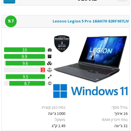
9.7
Lenovo Legion 5 Pro 16IAH7H 82RF007LIV
10
9.9
9.6
1
9.5
8.7
גודל מסך:
נפח כונן קשיח:
16 אינץ'
1000 ג'יגה
נפח זיכרון RAM:
משקל:
32 ג'יגה
2.49 ק"ג