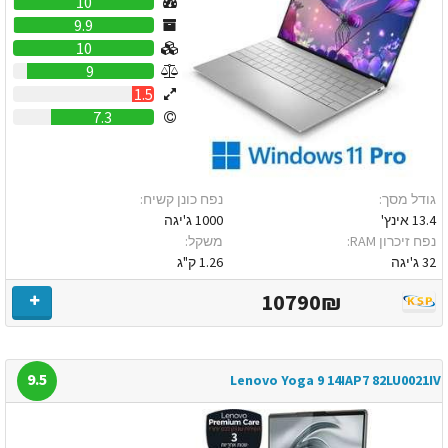
10
9.9
10
9
1.5
7.3
גודל מסך:
נפח כונן קשיח:
13.4 אינץ'
1000 ג'יגה
נפח זיכרון RAM:
משקל:
32 ג'יגה
1.26 ק"ג
10790₪
9.5
Lenovo Yoga 9 14IAP7 82LU0021IV