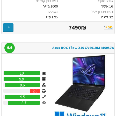
גודל מסך:
נפח כונן קשיח:
16 אינץ'
1000 ג'יגה
נפח זיכרון RAM:
משקל:
32 ג'יגה
1.95 ק"ג
7490₪
9.9
Asus ROG Flow X16 GV601RM-M6050W
10
9.9
9.6
2.6
9.5
8.7