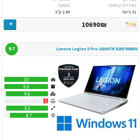
נפח זיכרון RAM:
משקל:
32 ג'יגה
2.49 ק"ג
10690₪
9.7
Lenovo Legion 5 Pro 16IAH7H 82RF0086IV
10
9.9
9.6
1
9.5
8.7