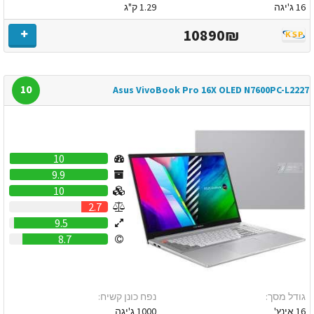
16 ג'יגה
1.29 ק"ג
10890₪
10
Asus VivoBook Pro 16X OLED N7600PC-L2227
10
9.9
10
2.7
9.5
8.7
גודל מסך:
נפח כונן קשיח:
16 אינץ'
1000 ג'יגה