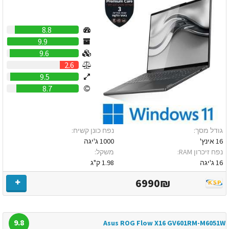
8.8
9.9
9.6
2.6
9.5
8.7
גודל מסך:
נפח כונן קשיח:
16 אינץ'
1000 ג'יגה
נפח זיכרון RAM:
משקל:
16 ג'יגה
1.98 ק"ג
6990₪
9.8
Asus ROG Flow X16 GV601RM-M6051W