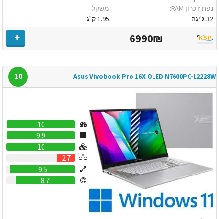
נפח זיכרון RAM:
משקל:
32 ג'יגה
1.95 ק"ג
6990₪
10
Asus Vivobook Pro 16X OLED N7600PC-L2228W
10
9.9
10
2.7
9.5
8.7