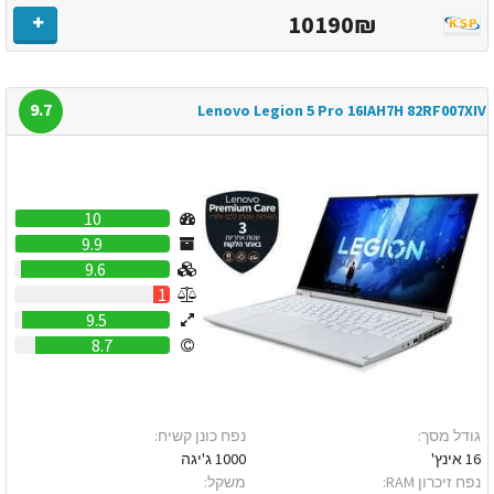
10190₪
9.7
Lenovo Legion 5 Pro 16IAH7H 82RF007XIV
10
9.9
9.6
1
9.5
8.7
גודל מסך:
נפח כונן קשיח:
16 אינץ'
1000 ג'יגה
נפח זיכרון RAM:
משקל: