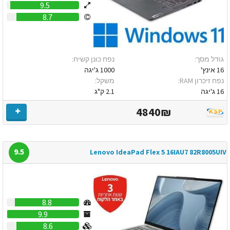
9.5
8.7
גודל מסך:
נפח כונן קשיח:
16 אינץ'
1000 ג'יגה
נפח זיכרון RAM:
משקל:
16 ג'יגה
2.1 ק"ג
4840₪
9.5
Lenovo IdeaPad Flex 5 16IAU7 82R8005UIV
8.8
9.9
8.6