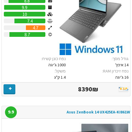
8.8
9.9
10
7.4
4.7
8.7
גודל מסך:
נפח כונן קשיח:
14 אינץ'
1000 ג'יגה
נפח זיכרון RAM:
משקל:
16 ג'יגה
1.4 ק"ג
8390₪
9.9
Asus ZenBook 14 UX425EA-KI861W