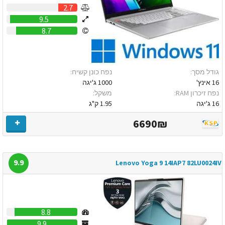
2.7
9.5
8.7
גודל מסך:
נפח כונן קשיח:
16 אינץ'
1000 ג'יגה
נפח זיכרון RAM:
משקל:
16 ג'יגה
1.95 ק"ג
6690₪
9.9
Lenovo Yoga 9 14IAP7 82LU0024IV
8.8
9.9