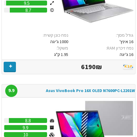
9.5
8.7
גודל מסך:
נפח כונן קשיח:
16 אינץ'
1000 ג'יגה
נפח זיכרון RAM:
משקל:
16 ג'יגה
1.95 ק"ג
6190₪
9.9
Asus VivoBook Pro 16X OLED N7600PC-L2201W
8.8
9.9
10