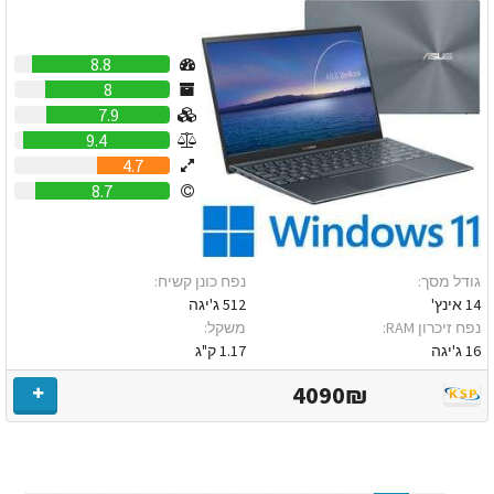
8.8
8
7.9
9.4
4.7
8.7
גודל מסך:
נפח כונן קשיח:
14 אינץ'
512 ג'יגה
נפח זיכרון RAM:
משקל:
16 ג'יגה
1.17 ק"ג
4090₪