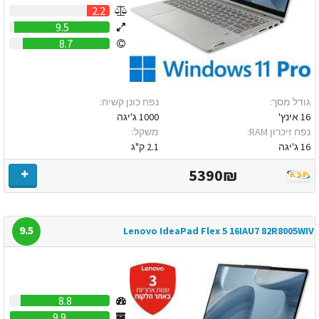
2.2
9.5
8.7
גודל מסך:
נפח כונן קשיח:
16 אינץ'
1000 ג'יגה
נפח זיכרון RAM:
משקל:
16 ג'יגה
2.1 ק"ג
5390₪
9.5
Lenovo IdeaPad Flex 5 16IAU7 82R8005WIV
8.8
9.9