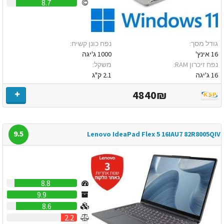
8.7
גודל מסך:
נפח כונן קשיח:
16 אינץ'
1000 ג'יגה
נפח זיכרון RAM:
משקל:
16 ג'יגה
2.1 ק"ג
4840₪
9.5
Lenovo IdeaPad Flex 5 16IAU7 82R8005QIV
8.8
9.9
8.6
2.2