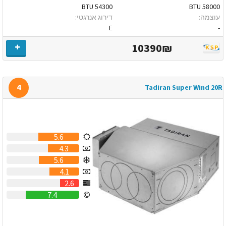
54300 BTU
58000 BTU
עוצמה:
דירוג אנרגטי:
E
-
10390₪
4
Tadiran Super Wind 20R
5.6
4.3
5.6
4.1
2.6
7.4