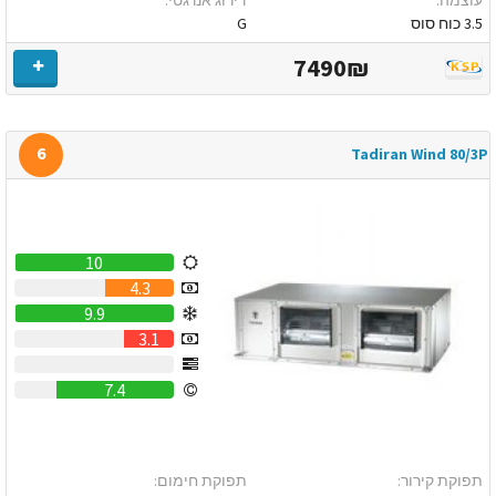
3.5 כוח סוס
G
7490₪
6
Tadiran Wind 80/3P
10
4.3
9.9
3.1
0
7.4
תפוקת קירור:
תפוקת חימום: