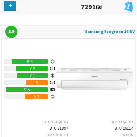
7291₪
8.9
Samsung Ecogreen 36INV
8.3
7.2
7.1
5
9.5
5.3
תפוקת קירור:
תפוקת חימום:
31397 BTU
26114 BTU
עוצמה:
דירוג אנרגטי: