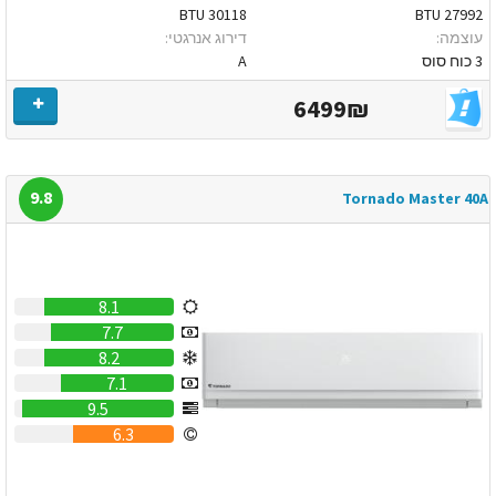
30118 BTU
27992 BTU
עוצמה:
דירוג אנרגטי:
3 כוח סוס
A
6499₪
9.8
Tornado Master 40A
8.1
7.7
8.2
7.1
9.5
6.3