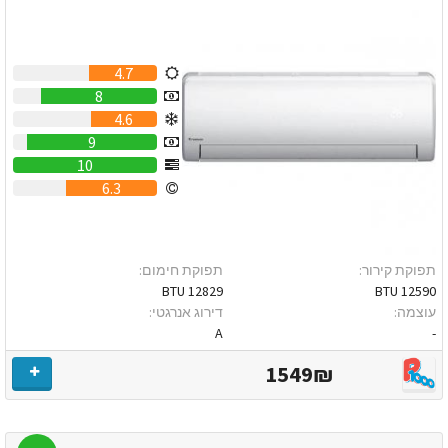
4.7
8
4.6
9
10
6.3
תפוקת קירור:
תפוקת חימום:
12829 BTU
12590 BTU
עוצמה:
דירוג אנרגטי:
A
-
1549₪