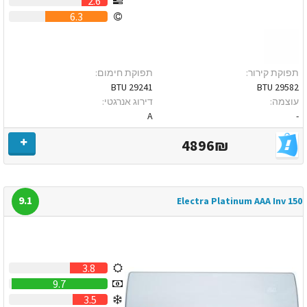
2.6
6.3
תפוקת קירור:
תפוקת חימום:
29241 BTU
29582 BTU
עוצמה:
דירוג אנרגטי:
A
-
4896₪
9.1
Electra Platinum AAA Inv 150
3.8
9.7
3.5