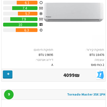
6.1
7.4
5.7
7.9
10
6.3
תפוקת קירור:
תפוקת חימום:
19895 BTU
18476 BTU
עוצמה:
דירוג אנרגטי:
2 כוח סוס
A
4099₪
9
Tornado Master 35X 1PH