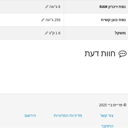
פח זיכרון RAM
8 ג'יגה
פח כונן קשיח
256 ג'יגה
שקל
1.6 ק"ג
חוות דעת
פרייס ביי 2025
צור קשר
מדיניות הפרטיות
הירשם
התחבר