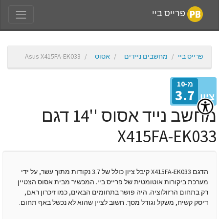
פרייס ביי
פרייס ביי
מחשבים ניידים
אסוס
Asus X415FA-EK033
מ-10
3.7
יון
מחשב נייד אסוס ''14 דגם
X415FA-EK03
הדגם X415FA-EK033 קיבל ציון כולל של 3.7 נקודות מתוך עשר, על ידי
מערכת ביקורות אוטומטית של פרייס ביי. המכשיר מבית אסוס הצטיין
רק בתחום הרזולוציה. היה פושר בתחומים הבאים, כמו זיכרון ראם,
דיסק קשיח, משקל וגודל מסך. חשוב לציין שהוא לא נכשל באף תחום.