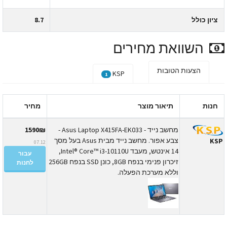
ציון כולל
8.7
השוואת מחירים
הצעות הטובות
KSP
1
חנות
תיאור מוצר
מחיר
מחשב נייד - Asus Laptop X415FA-EK033 -
1590₪
צבע אפור. מחשב נייד מבית Asus בעל מסך
KS
07.12
14 אינטש, מעבד Intel® Core™ i3-10110U,
עבור
זיכרון פנימי בנפח 8GB, כונן SSD בנפח 256GB
לחנות
וללא מערכת הפעלה.