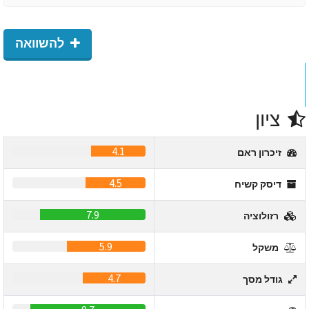
להשוואה
ציון
4.1
זיכרון ראם
4.5
דיסק קשיח
7.9
רזולוציה
5.9
משקל
4.7
גודל מסך