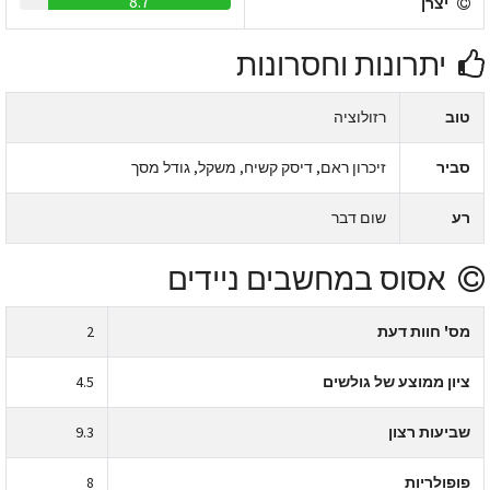
8.7
יצרן
יתרונות וחסרונות
טוב
רזולוציה
סביר
זיכרון ראם, דיסק קשיח, משקל, גודל מסך
רע
שום דבר
אסוס במחשבים ניידים
מס' חוות דעת
2
ציון ממוצע של גולשים
4.5
שביעות רצון
9.3
פופולריות
8