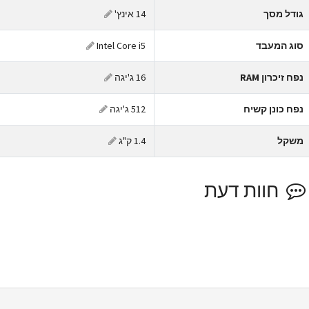
ודל מסך
14 אינץ'
וג המעבד
Intel Core i5
פח זיכרון RAM
16 ג'יגה
פח כונן קשיח
512 ג'יגה
שקל
1.4 ק"ג
חוות דעת