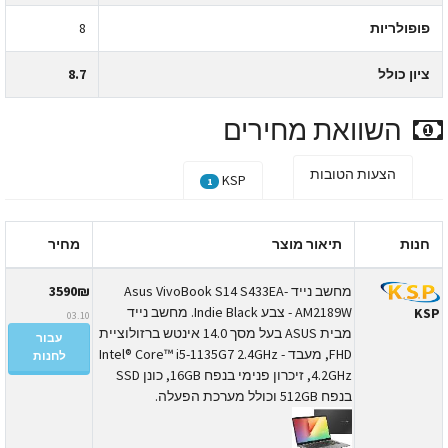
פופולריות
8
ציון כולל
8.7
השוואת מחירים
הצעות הטובות
KSP
1
חנות
תיאור מוצר
מחיר
מחשב נייד Asus VivoBook S14 S433EA-
3590₪
AM2189W - צבע Indie Black. מחשב נייד
KS
03.10
מבית ASUS בעל מסך 14.0 אינטש ברזולוציית
עבור
FHD, מעבד Intel® Core™ i5-1135G7 2.4GHz -
לחנות
4.2GHz, זיכרון פנימי בנפח 16GB, כונן SSD
בנפח 512GB וכולל מערכת הפעלה.