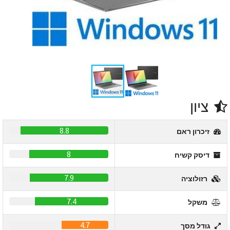
ציון
8.8
זיכרון ראם
8
דיסק קשיח
7.9
רזולוציה
7.4
משקל
4.7
גודל מסך