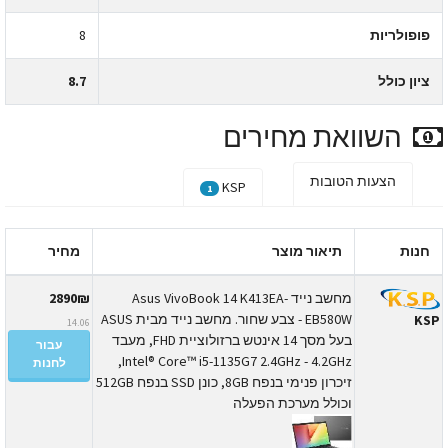
פופולריות
8
ציון כולל
8.7
השוואת מחירים
הצעות הטובות
KSP
1
חנות
תיאור מוצר
מחיר
מחשב נייד Asus VivoBook 14 K413EA-
2890₪
EB580W - צבע שחור. מחשב נייד מבית ASUS
KS
14.06
בעל מסך 14 אינטש ברזולוציית FHD, מעבד
עבור
Intel® Core™ i5-1135G7 2.4GHz - 4.2GHz,
לחנות
זיכרון פנימי בנפח 8GB, כונן SSD בנפח 512GB
וכולל מערכת הפעלה