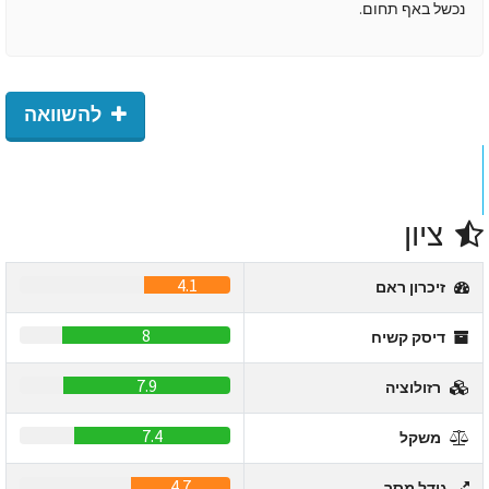
נכשל באף תחום.
להשוואה
ציון
4.1
זיכרון ראם
8
דיסק קשיח
7.9
רזולוציה
7.4
משקל
4.7
גודל מסך