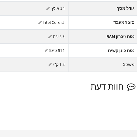
ודל מסך
14 אינץ'
וג המעבד
Intel Core i5
פח זיכרון RAM
8 ג'יגה
פח כונן קשיח
512 ג'יגה
שקל
1.4 ק"ג
חוות דעת