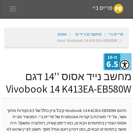
פרייס ביי
פרייס ביי
מחשבים ניידים
אסוס
Asus Vivobook 14 K413EA-EB580W
מ-10
6.5
יון
מחשב נייד אסוס ''14 דגם
Vivobook 14 K413EA-EB580
הדגם Vivobook 14 K413EA-EB580W קיבל ציון כולל של 6.5 נקודות מתוך
עשר, על ידי מערכת ביקורות אוטומטית של פרייס ביי. המכשיר מבית
אסוס הצטיין בתחומים הבאים, כמו דיסק קשיח, רזולוציה ומשקל. היה
פושר בתחומים הבאים, כמו זיכרון ראם וגודל מסך. חשוב לציין שהוא לא