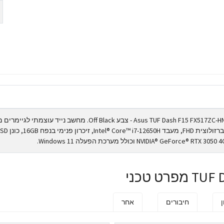
מחשב נייד לגיימרים Asus TUF Dash F15 FX517ZC-HN098W - צבע Off Black. מחשב נייד עוצמתי 
Asus בעל מסך 15.6 אינטש ברזולוצית FHD, מעבד Intel® Core™ i7-12650H,
ן
חיבורים
אחר