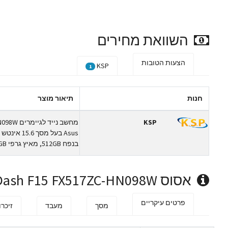
השוואת מחירים
הצעות הטובות
KSP
1
חנות
תיאור מוצר
KSP
בנפח 512GB, מאיץ גרפי NVIDIA® GeForce® RTX 3050 4GB וכולל מערכת הפעלה Windows 11.
אסוס TUF Dash F15 FX517ZC-HN098W מפרט טכני
פרטים עיקריים
מסך
מעבד
זיכרו