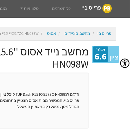
פרייס ביי
כל היצרנים
טלוויזיות
מזגנ
פרייס ביי
מחשבים ניידים
אסוס
h F15 FX517ZC-HN098W
מ-10
6.6
ציון
HN098W
פרייס ביי. המכשיר מבית אסוס הצטיין בתחומים ה
הגודל מסך. נכשל רק במעפיין המשקל.