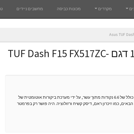
ים
מקררים
מכונות כביסה
מחשבים ניידים
טל
Asus TUF Das
מחשב נייד אסוס ''15.6 דגם TUF Dash F15 FX517ZC-
הדגם TUF Dash F15 FX517ZC-HN098W קיבל ציון כולל של 6.6 נקודות מתוך עשר, על ידי מערכת ביקורות אוטומטית של
באים, כמו זיכרון ראם, דיסק קשיח ורזולוציה. היה פושר רק בפרמטר