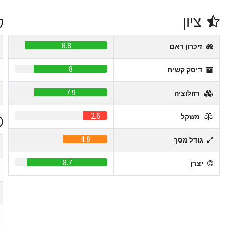
ציון
8.8
זיכרון ראם
8
דיסק קשיח
7.9
רזולוציה
2.6
משקל
4.8
גודל מסך
8.7
יצרן