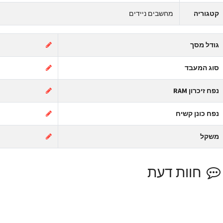
טגוריה
מחשבים ניידים
ודל מסך
וג המעבד
פח זיכרון RAM
פח כונן קשיח
שקל
חוות דעת