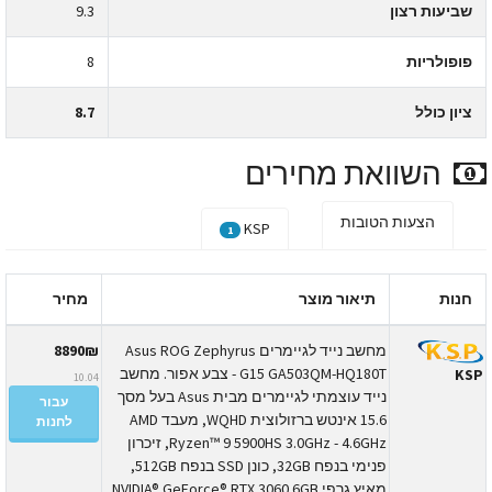
שביעות רצון
9.3
פופולריות
8
ציון כולל
8.7
השוואת מחירים
הצעות הטובות
KSP
1
חנות
תיאור מוצר
מחיר
מחשב נייד לגיימרים Asus ROG Zephyrus
8890₪
G15 GA503QM-HQ180T - צבע אפור. מחשב
KS
10.04
נייד עוצמתי לגיימרים מבית Asus בעל מסך
עבור
15.6 אינטש ברזולוצית WQHD, מעבד AMD
לחנות
Ryzen™ 9 5900HS 3.0GHz - 4.6GHz, זיכרון
פנימי בנפח 32GB, כונן SSD בנפח 512GB,
מאיץ גרפי NVIDIA® GeForce® RTX 3060 6GB